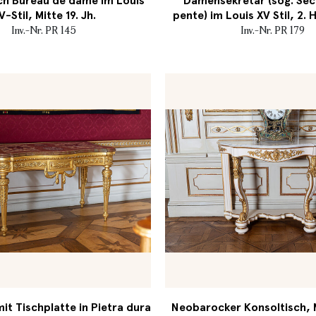
ch Bureau de dame im Louis
Damensekretär (sog. Séc
V-Stil, Mitte 19. Jh.
pente) im Louis XV Stil, 2. H
Inv.-Nr. PR 145
Inv.-Nr. PR 179
it Tischplatte in Pietra dura
Neobarocker Konsoltisch, Mi