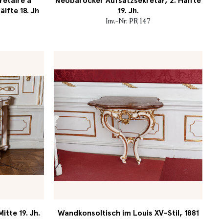
retaire a
Neobarocker Aufsatzsekretär, 2. Hälfte
älfte 18. Jh
19. Jh.
Inv.-Nr. PR 147
tte 19. Jh.
Wandkonsoltisch im Louis XV-Stil, 1881