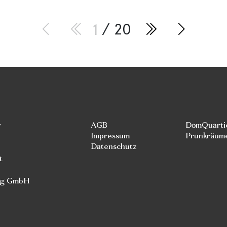
1
/ 20
r
AGB
DomQuarti
Impressum
Prunkräum
Datenschutz
t
rg GmbH