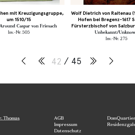
chen mit Kreuzigungsgruppe,
Wolf Dietrich von Raitenau (
um 1510/15
Hofen bei Bregenz-1617 S
Fürsterzbischof von Salzbur
Around Caspar von Friesach
Inv.-Nr. 505
Unbekannt/Unkno
Inv.-Nr. 275
42
/ 45
r. Thomas
AGB
DomQuartie
Impressum
Residenzgal
Datenschutz