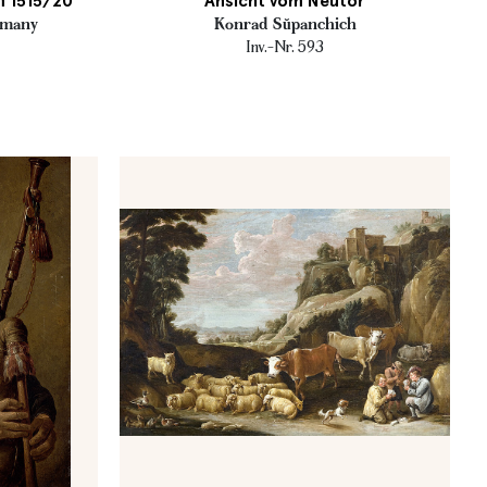
m 1515/20
Ansicht vom Neutor
rmany
Konrad Sŭpanchich
Inv.-Nr. 593