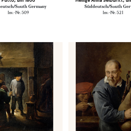
Putto, um 1600
Heilige Anna Selbdritt, u
eutsch/South Germany
Süddeutsch/South Ge
Inv.-Nr. 509
Inv.-Nr. 521