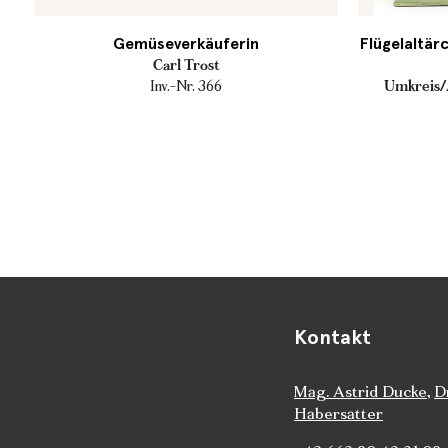
Gemüseverkäuferin
Flügelaltär
Carl Trost
Inv.-Nr. 366
Umkreis/
Kontakt
Mag. Astrid Ducke
,
D
Habersatter