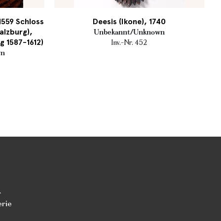
1559 Schloss
Deesis (Ikone), 1740
alzburg),
Unbekannt/Unknown
g 1587-1612)
Inv.-Nr. 452
wn
r
erie