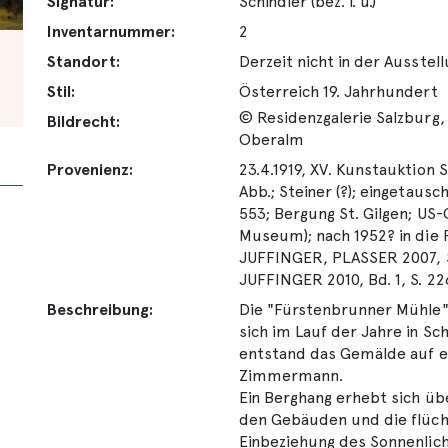
Signatur:
Schindler (bez. l. u.)
Inventarnummer:
2
Standort:
Derzeit nicht in der Ausstel
Stil:
Österreich 19. Jahrhundert
© Residenzgalerie Salzburg,
Bildrecht:
Oberalm
Provenienz:
23.4.1919, XV. Kunstauktion 
Abb.; Steiner (?); eingetausc
553; Bergung St. Gilgen; US-
Museum); nach 1952? in die
JUFFINGER, PLASSER 2007, S
JUFFINGER 2010, Bd. 1, S. 2
Beschreibung:
Die "Fürstenbrunner Mühle" 
sich im Lauf der Jahre in S
entstand das Gemälde auf e
Zimmermann.
Ein Berghang erhebt sich ü
den Gebäuden und die flüch
Einbeziehung des Sonnenlich