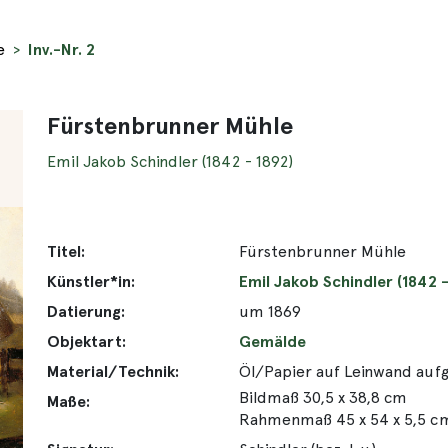
e
Inv.-Nr. 2
Fürstenbrunner Mühle
Emil Jakob Schindler (1842 - 1892)
Titel:
Fürstenbrunner Mühle
Künstler*in:
Emil Jakob Schindler (1842 -
Datierung:
um 1869
Objektart:
Gemälde
Material/Technik:
Öl/Papier auf Leinwand auf
Bildmaß 30,5 x 38,8 cm
Maße:
Rahmenmaß 45 x 54 x 5,5 c