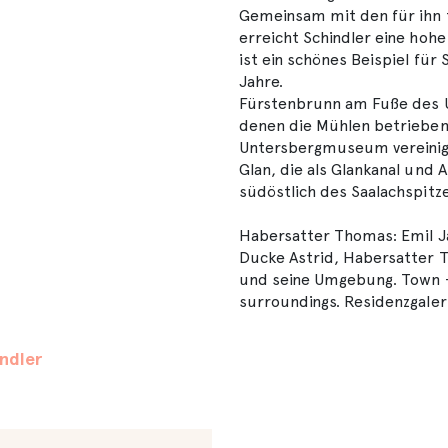
Gemeinsam mit den für ihn 
erreicht Schindler eine hoh
ist ein schönes Beispiel für
Jahre.
Fürstenbrunn am Fuße des U
denen die Mühlen betriebe
Untersbergmuseum vereinig
Glan, die als Glankanal und 
südöstlich des Saalachspitze
Habersatter Thomas: Emil Ja
Ducke Astrid, Habersatter Th
und seine Umgebung. Town -
surroundings. Residenzgaleri
ndler