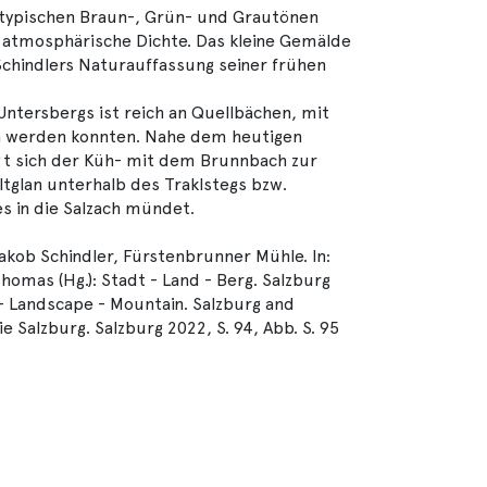
typischen Braun-, Grün- und Grautönen
e atmosphärische Dichte. Das kleine Gemälde
 Schindlers Naturauffassung seiner frühen
ntersbergs ist reich an Quellbächen, mit
n werden konnten. Nahe dem heutigen
t sich der Küh- mit dem Brunnbach zur
Altglan unterhalb des Traklstegs bzw.
s in die Salzach mündet.
kob Schindler, Fürstenbrunner Mühle. In:
omas (Hg.): Stadt - Land - Berg. Salzburg
 Landscape - Mountain. Salzburg and
e Salzburg. Salzburg 2022, S. 94, Abb. S. 95