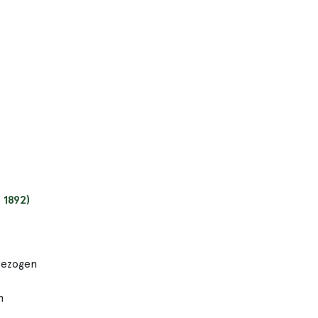
 1892)
gezogen
m