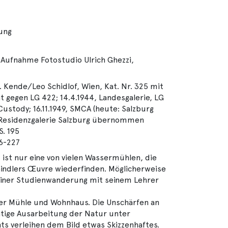
lung
 Aufnahme Fotostudio Ulrich Ghezzi,
S. Kende/Leo Schidlof, Wien, Kat. Nr. 325 mit
ht gegen LG 422; 14.4.1944, Landesgalerie, LG
Custody; 16.11.1949, SMCA (heute: Salzburg
 Residenzgalerie Salzburg übernommen
. 195
26-227
ist nur eine von vielen Wassermühlen, die
chindlers Œuvre wiederfinden. Möglicherweise
iner Studienwanderung mit seinem Lehrer
ber Mühle und Wohnhaus. Die Unschärfen an
tige Ausarbeitung der Natur unter
ts verleihen dem Bild etwas Skizzenhaftes.