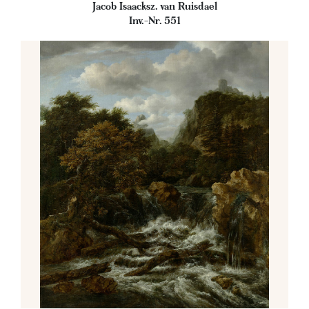
Jacob Isaacksz. van Ruisdael
Inv.-Nr. 551