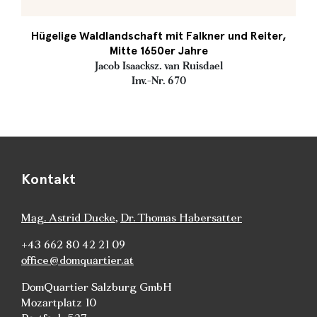
Hügelige Waldlandschaft mit Falkner und Reiter,
Mitte 1650er Jahre
Jacob Isaacksz. van Ruisdael
Inv.-Nr. 670
Kontakt
Mag. Astrid Ducke
,
Dr. Thomas Habersatter
+43 662 80 42 21 09
office@domquartier.at
DomQuartier Salzburg GmbH
Mozartplatz 10