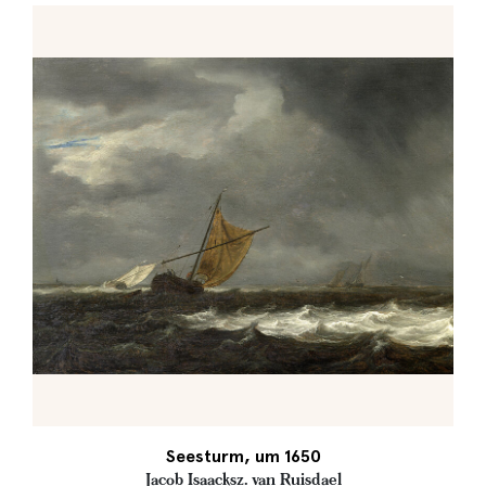
Seesturm, um 1650
Jacob Isaacksz. van Ruisdael