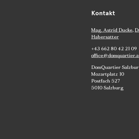
Kontakt
Mag. Astrid Ducke
,
D
Habersatter
+43 662 80 42 21 09
office@domquartier.a
DomQuartier Salzbu
Mozartplatz 10
Postfach 527
5010 Salzburg