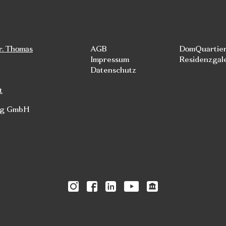
r. Thomas
AGB
DomQuartie
Impressum
Residenzgal
Datenschutz
t
rg GmbH