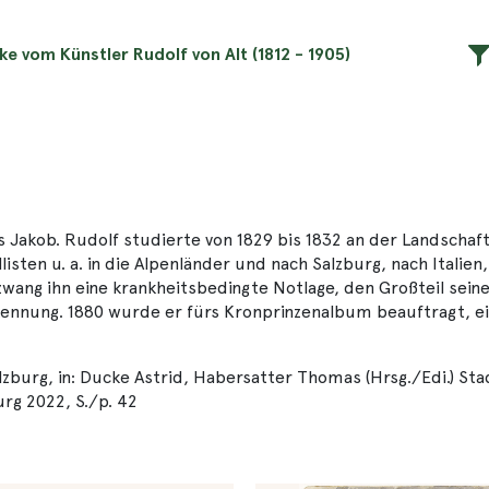
ke vom Künstler Rudolf von Alt (1812 - 1905)
s Jakob. Rudolf studierte von 1829 bis 1832 an der Landscha
en u. a. in die Alpenländer und nach Salzburg, nach Italien, 
zwang ihn eine krankheitsbedingte Notlage, den Großteil seine
rkennung. 1880 wurde er fürs Kronprinzenalbum beauftragt, ei
lzburg, in: Ducke Astrid, Habersatter Thomas (Hrsg./Edi.) St
rg 2022, S./p. 42