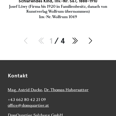
Schlafendes Kind, Inv.-Nr. 567, 1888-1910
Josef Löwy (Firma bis 1920 in Familienbesitz, danach von
Kunstverlag Wolfrum übernommen)
Inv.-Nr. Wolfrum 1049
1
/ 4
Kontakt
Mag. Astrid Ducke
,
Dr. Thomas Habersatter
+43 662 80 42 21 09
office@domquartier.at
DomQuartier Salzburg GmbH