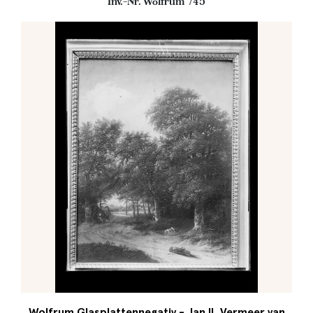
Inv.-Nr. Wolfrum 745
Wolfrum Glasplattennegativ - Jan II. Vermeer van