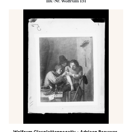
Inv.-Nr. Wolfrum 151
Wolfrum Glasplattennegativ - Adriaen Brouwer,