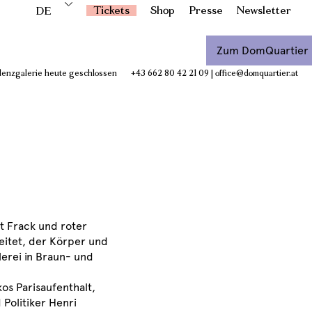
Tickets
Shop
Presse
Newsletter
DE
Zum DomQuartier
idenzgalerie heute geschlossen
+43 662 80 42 21 09
|
office@domquartier.at
t Frack und roter
eitet, der Körper und
lerei in Braun- und
os Parisaufenthalt,
 Politiker Henri