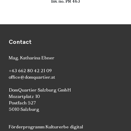
Inv. no. PR 463
Contact
Mag. Katharina Ebner
+43 662 80 42 21 09
office@domquartier.at
DomQuartier Salzburg GmbH
Mozartplatz 10
Postfach 527
5010 Salzburg
Förderprogramm Kulturerbe digital