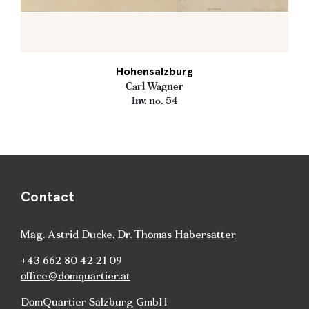
Hohensalzburg
Carl Wagner
Inv. no. 54
Contact
Mag. Astrid Ducke
,
Dr. Thomas Habersatter
+43 662 80 42 21 09
office@domquartier.at
DomQuartier Salzburg GmbH