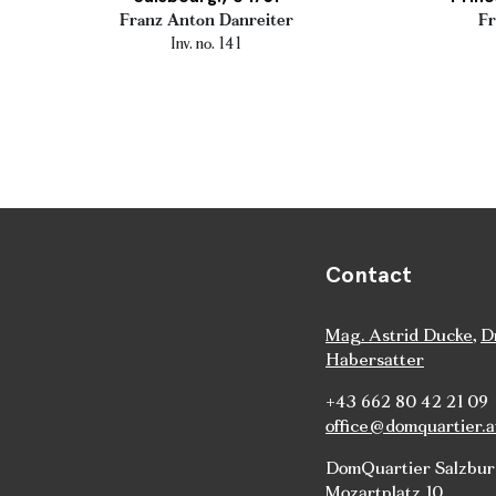
Franz Anton Danreiter
Fr
Inv. no. 141
Contact
Mag. Astrid Ducke
,
D
Habersatter
+43 662 80 42 21 09
office@domquartier.a
DomQuartier Salzbu
Mozartplatz 10