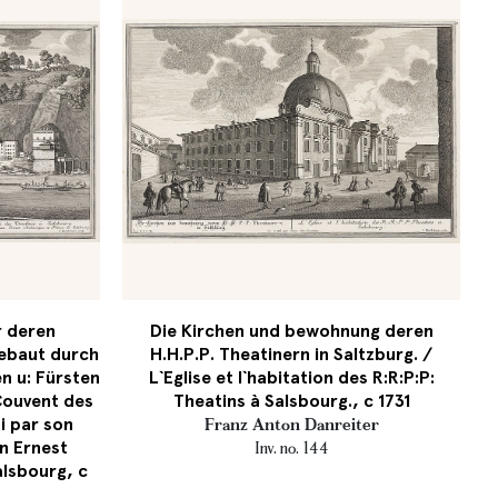
r deren
Die Kirchen und bewohnung deren
gebaut durch
H.H.P.P. Theatinern in Saltzburg. /
n u: Fürsten
L`Eglise et l`habitation des R:R:P:P:
 Couvent des
Theatins à Salsbourg., c 1731
i par son
Franz Anton Danreiter
n Ernest
Inv. no. 144
alsbourg, c