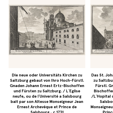
Die neue oder Universitäts Kirchen zu
Das St. Joh
Saltzburg gebaut von Ihro Hoch-Fürstl.
zu Saltzbu
Gnaden Johann Ernest Ertz-Bischoffen
Fürstl. G
und Fürsten zu Saltzburg. / L`Eglise
Bischoffe
neufe, ou de l`Université a Salsbourg
/L`Hopital 
bait par son Altesse Monseigneur Jean
Salsbo
Ernest Archevéque et Prince de
Monseigneur
Salsbourg., c 1731
Princ