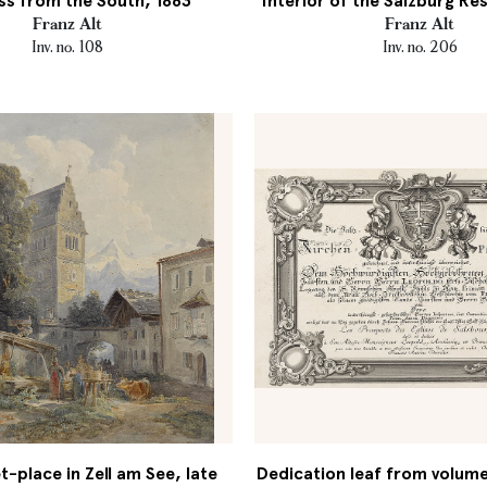
ss from the South, 1863
Interior of the Salzburg Re
Franz Alt
Franz Alt
Inv. no. 108
Inv. no. 206
-place in Zell am See, late
Dedication leaf from volume