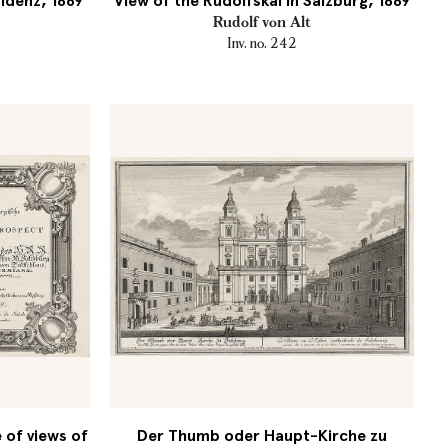
sidenz, 1869
View of the Rudolfskai in Salzburg, 1889
Rudolf von Alt
Inv. no. 242
 of views of
Der Thumb oder Haupt-Kirche zu