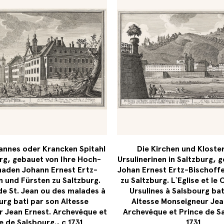
annes oder Krancken Spitahl
Die Kirchen und Kloste
rg, gebauet von Ihre Hoch-
Ursulinerinen in Saltzburg, 
naden Johann Ernest Ertz-
Johan Ernest Ertz-Bischoffe
n und Fürsten zu Saltzburg.
zu Saltzburg. L`Eglise et le
de St. Jean ou des malades à
Ursulines à Salsbourg bat
urg bati par son Altesse
Altesse Monseigneur Jea
 Jean Ernest. Archevéque et
Archevéque et Prince de S
e de Salsbourg., c 1731
1731