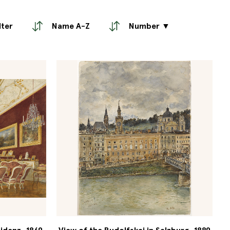
lter
Name A-Z
Number ▼