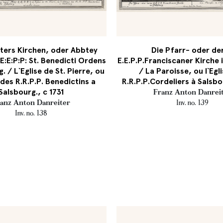
eters Kirchen, oder Abbtey
Die Pfarr- oder de
E:E:P:P: St. Benedicti Ordens
E.E.P.P.Franciscaner Kirche 
. / L`Eglise de St. Pierre, ou
/ La Paroisse, ou l`Egl
des R.R.P.P. Benedictins a
R.R.P.P.Cordeliers à Salsbou
Salsbourg., c 1731
Franz Anton Danrei
anz Anton Danreiter
Inv. no. 139
Inv. no. 138