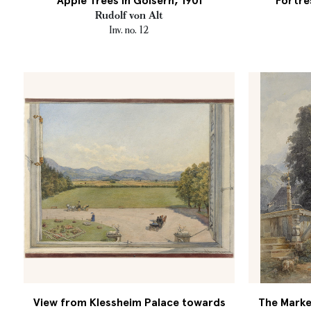
Apple Trees in Goisern, 1901
Fortre
Rudolf von Alt
Inv. no. 12
View from Klessheim Palace towards
The Market