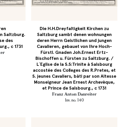
ren
Die H.H.Dreyfaltigkeit Kirchen zu
in Saltzburg.
Saltzburg sambt denen wohnungen
ise des
deren Herrn Geistlichen und jungen
rg., c 1731
Cavalieren, gebauet von Ihre Hoch-
Fürstl. Gnaden Joh.Ernest Ertz-
ter
Bischoffen u. Fürsten zu Saltzburg. /
L`Eglise de la S.S:Trinite à Salsbourg
accostée des Colleges des R.Pretes, et
S. jeunes Cavaliers, bàti par son Altesse
Monseigneur Jean Ernest Archevèque,
et Prince de Salsbourg., c 1731
Franz Anton Danreiter
Inv. no. 140