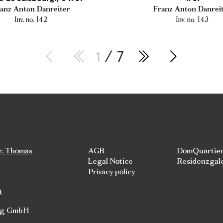
anz Anton Danreiter
Franz Anton Danrei
Inv. no. 142
Inv. no. 143
1
/ 7
r. Thomas
AGB
DomQuartie
Legal Notice
Residenzgal
Privacy policy
t
rg GmbH