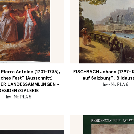
ierre Antoine (1701-1733),
FISCHBACH Johann (1797-18
iches Fest“ (Ausschnitt)
auf Salzburg“, Bildaus
GER LANDESSAMMLUNGEN -
Inv.-Nr. PLA 6
RESIDENZGALERIE
Inv.-Nr. PLA 5