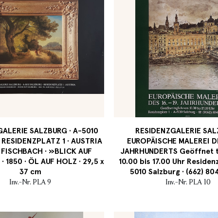
ALERIE SALZBURG · A-5010
RESIDENZGALERIE SA
 RESIDENZPLATZ 1 · AUSTRIA
EUROPÄISCHE MALEREI DES
FISCHBACH · »BLICK AUF
JAHRHUNDERTS Geöffnet t
 1850 · ÖL AUF HOLZ · 29,5 x
10.00 bis 17.00 Uhr Residenz
37 cm
5010 Salzburg · (662) 8
Inv.-Nr. PLA 9
Inv.-Nr. PLA 10