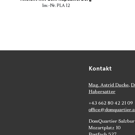
Inv.-Nr. PLA 12
Kontakt
Mag. Astrid Ducke
,
D
Habersatter
+43 662 80 42 21 09
office@domquartier.a
DomQuartier Salzbu
Mozartplatz 10
Postfach 527