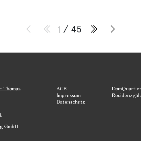
1
/ 45
r. Thomas
AGB
DomQuartie
Impressum
Residenzgal
Datenschutz
t
rg GmbH