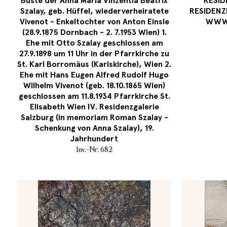
Büste der Anna Maria Vinzentia Beatrix
RESID
Szalay, geb. Hüffel, wiederverheiratete
RESIDENZ
Vivenot - Enkeltochter von Anton Einsle
WWW.
(28.9.1875 Dornbach - 2. 7.1953 Wien) 1.
Ehe mit Otto Szalay geschlossen am
27.9.1898 um 11 Uhr in der Pfarrkirche zu
St. Karl Borromäus (Karlskirche), Wien 2.
Ehe mit Hans Eugen Alfred Rudolf Hugo
Wilhelm Vivenot (geb. 18.10.1865 Wien)
geschlossen am 11.8.1934 Pfarrkirche St.
Elisabeth Wien IV. Residenzgalerie
Salzburg (in memoriam Roman Szalay -
Schenkung von Anna Szalay), 19.
Jahrhundert
Inv.-Nr. 682