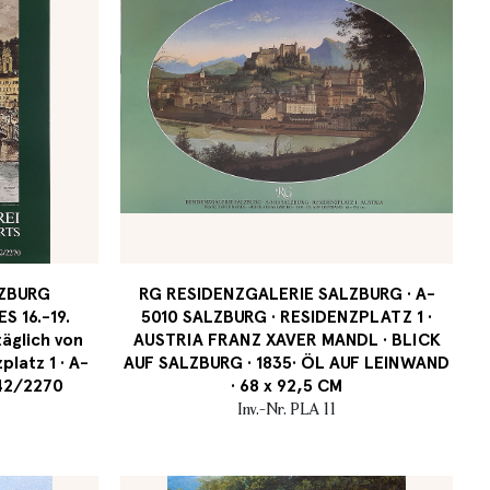
LZBURG
RG RESIDENZGALERIE SALZBURG · A-
 16.-19.
5010 SALZBURG · RESIDENZPLATZ 1 ·
äglich von
AUSTRIA FRANZ XAVER MANDL · BLICK
platz 1 · A-
AUF SALZBURG · 1835· ÖL AUF LEINWAND
042/2270
· 68 x 92,5 CM
Inv.-Nr. PLA 11