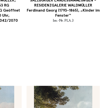
MÜLLER,
SALZBURGER LANDESSAMMLUNGEN -
53 RG
RESIDENZGALERIE WALDMÜLLER
G Geöffnet
Ferdinand Georg (1793-1865), „Kinder im
0 Uhr,
Fenster“
 8042/2070
Inv.-Nr. PLA 3