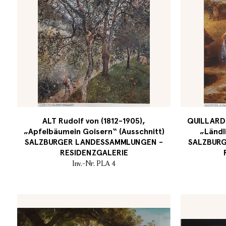
ALT Rudolf von (1812-1905),
QUILLARD P
„Apfelbäumein Goisern“ (Ausschnitt)
„Ländl
SALZBURGER LANDESSAMMLUNGEN -
SALZBUR
RESIDENZGALERIE
Inv.-Nr. PLA 4