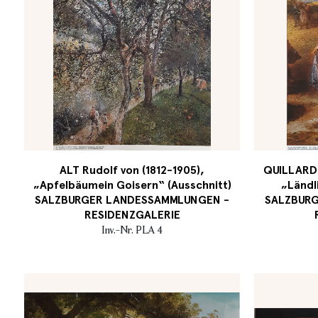
ALT Rudolf von (1812-1905),
QUILLARD P
„Apfelbäumein Goisern“ (Ausschnitt)
„Ländl
SALZBURGER LANDESSAMMLUNGEN -
SALZBUR
RESIDENZGALERIE
Inv.-Nr. PLA 4