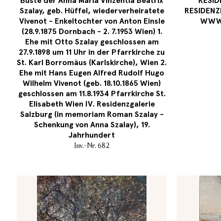
Büste der Anna Maria Vinzentia Beatrix
RESID
Szalay, geb. Hüffel, wiederverheiratete
RESIDENZ
Vivenot - Enkeltochter von Anton Einsle
WWW.
(28.9.1875 Dornbach - 2. 7.1953 Wien) 1.
Ehe mit Otto Szalay geschlossen am
27.9.1898 um 11 Uhr in der Pfarrkirche zu
St. Karl Borromäus (Karlskirche), Wien 2.
Ehe mit Hans Eugen Alfred Rudolf Hugo
Wilhelm Vivenot (geb. 18.10.1865 Wien)
geschlossen am 11.8.1934 Pfarrkirche St.
Elisabeth Wien IV. Residenzgalerie
Salzburg (in memoriam Roman Szalay -
Schenkung von Anna Szalay), 19.
Jahrhundert
Inv.-Nr. 682