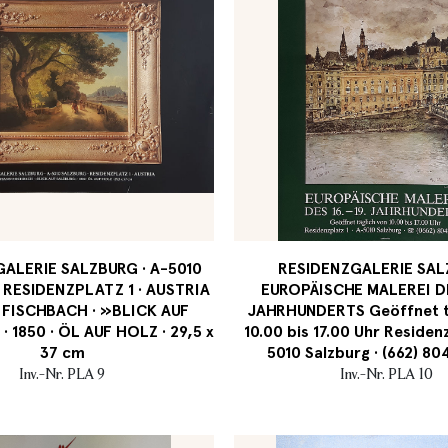
ALERIE SALZBURG · A-5010
RESIDENZGALERIE SA
 RESIDENZPLATZ 1 · AUSTRIA
EUROPÄISCHE MALEREI DES
FISCHBACH · »BLICK AUF
JAHRHUNDERTS Geöffnet t
 1850 · ÖL AUF HOLZ · 29,5 x
10.00 bis 17.00 Uhr Residenz
37 cm
5010 Salzburg · (662) 8
Inv.-Nr. PLA 9
Inv.-Nr. PLA 10