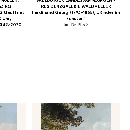
MÜLLER,
SALZBURGER LANDESSAMMLUNGEN -
53 RG
RESIDENZGALERIE WALDMÜLLER
G Geöffnet
Ferdinand Georg (1793-1865), „Kinder im
0 Uhr,
Fenster“
 8042/2070
Inv.-Nr. PLA 3