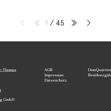
1
/ 45
r. Thomas
AGB
DomQuartie
Impressum
Residenzgal
Datenschutz
t
rg GmbH