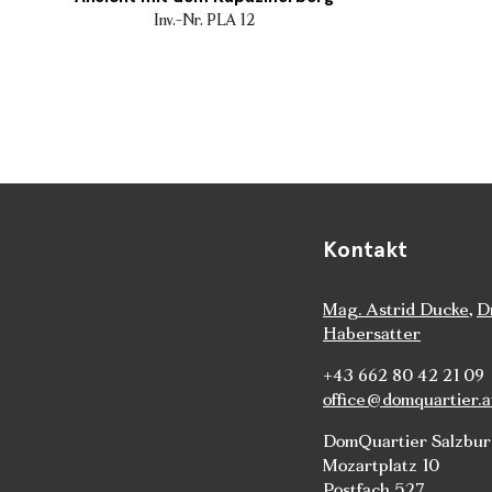
Inv.-Nr. PLA 12
Kontakt
Mag. Astrid Ducke
,
D
Habersatter
+43 662 80 42 21 09
office@domquartier.a
DomQuartier Salzbu
Mozartplatz 10
Postfach 527