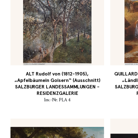
ALT Rudolf von (1812-1905),
QUILLARD P
„Apfelbäumein Goisern“ (Ausschnitt)
„Ländl
SALZBURGER LANDESSAMMLUNGEN -
SALZBUR
RESIDENZGALERIE
Inv.-Nr. PLA 4