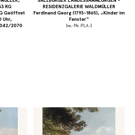
MÜLLER,
SALZBURGER LANDESSAMMLUNGEN -
53 RG
RESIDENZGALERIE WALDMÜLLER
G Geöffnet
Ferdinand Georg (1793-1865), „Kinder im
0 Uhr,
Fenster“
 8042/2070
Inv.-Nr. PLA 3