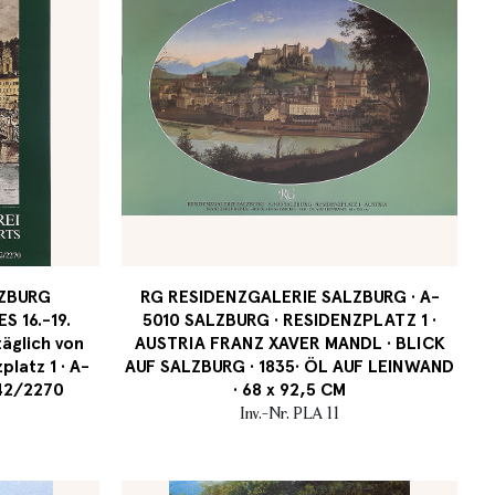
LZBURG
RG RESIDENZGALERIE SALZBURG · A-
 16.-19.
5010 SALZBURG · RESIDENZPLATZ 1 ·
äglich von
AUSTRIA FRANZ XAVER MANDL · BLICK
platz 1 · A-
AUF SALZBURG · 1835· ÖL AUF LEINWAND
042/2270
· 68 x 92,5 CM
Inv.-Nr. PLA 11