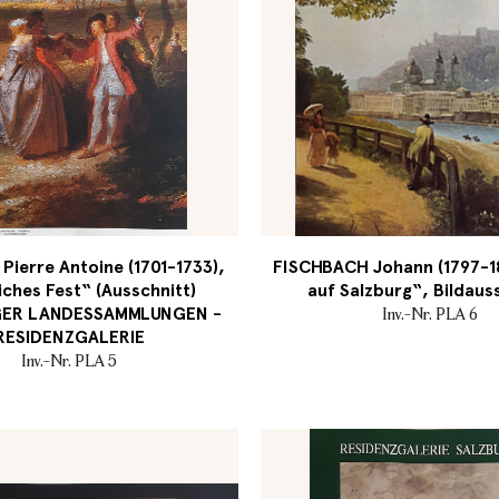
ierre Antoine (1701-1733),
FISCHBACH Johann (1797-18
iches Fest“ (Ausschnitt)
auf Salzburg“, Bildaus
GER LANDESSAMMLUNGEN -
Inv.-Nr. PLA 6
RESIDENZGALERIE
Inv.-Nr. PLA 5