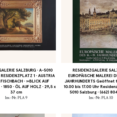
ALERIE SALZBURG · A-5010
RESIDENZGALERIE SA
 RESIDENZPLATZ 1 · AUSTRIA
EUROPÄISCHE MALEREI DES
FISCHBACH · »BLICK AUF
JAHRHUNDERTS Geöffnet t
 1850 · ÖL AUF HOLZ · 29,5 x
10.00 bis 17.00 Uhr Residenz
37 cm
5010 Salzburg · (662) 8
Inv.-Nr. PLA 9
Inv.-Nr. PLA 10