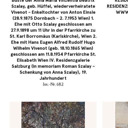
Büste der Anna Maria Vinzentia Beatrix
RESID
Szalay, geb. Hüffel, wiederverheiratete
RESIDENZ
Vivenot - Enkeltochter von Anton Einsle
WWW.
(28.9.1875 Dornbach - 2. 7.1953 Wien) 1.
Ehe mit Otto Szalay geschlossen am
27.9.1898 um 11 Uhr in der Pfarrkirche zu
St. Karl Borromäus (Karlskirche), Wien 2.
Ehe mit Hans Eugen Alfred Rudolf Hugo
Wilhelm Vivenot (geb. 18.10.1865 Wien)
geschlossen am 11.8.1934 Pfarrkirche St.
Elisabeth Wien IV. Residenzgalerie
Salzburg (in memoriam Roman Szalay -
Schenkung von Anna Szalay), 19.
Jahrhundert
Inv.-Nr. 682