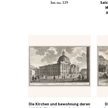
Sals
Inv. no. 139
M
A
Die Kirchen und bewohnung deren
D