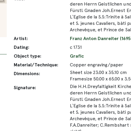
deren Herrn Geistlichen und
Fürstl. Gnaden Joh.Ernest Er
L`Eglise de la S.S:Trinite à 
et S. jeunes Cavaliers, bàti
Archevèque, et Prince de Sa
Artist:
Franz Anton Danreiter (1695
Dating:
c 1731
Object type:
Grafic
Material/Technique:
Copper engraving/paper
Sheet size 23.00 x 35.10 cm
Dimensions:
Framesize 50.00 x 65.00 x 3.
Die H.H.Dreyfaltigkeit Kir
Signature:
deren Herrn Geistlichen und
Fürstl. Gnaden Joh.Ernest Er
L`Eglise de la S.S:Trinite à 
et S. jeunes Cavaliers, bàti
Archevèque, et Prince de Sal
F.A.Danreiter; C.Rembshart s