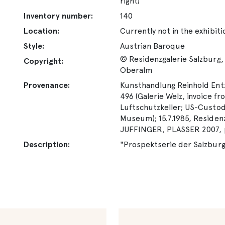
right)
Inventory number:
140
Location:
Currently not in the exhibiti
Style:
Austrian Baroque
© Residenzgalerie Salzburg, 
Copyright:
Oberalm
Provenance:
Kunsthandlung Reinhold Entz
496 (Galerie Welz, invoice fr
Luftschutzkeller; US-Custody
Museum); 15.7.1985, Residen
JUFFINGER, PLASSER 2007, p
Description:
"Prospektserie der Salzburge