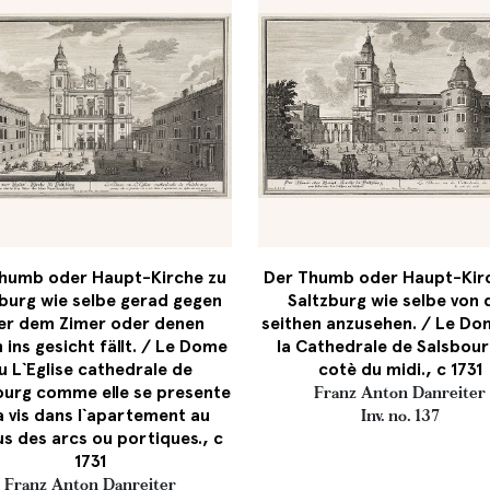
humb oder Haupt-Kirche zu
Der Thumb oder Haupt-Kir
zburg wie selbe gerad gegen
Saltzburg wie selbe von 
er dem Zimer oder denen
seithen anzusehen. / Le Do
 ins gesicht fällt. / Le Dome
la Cathedrale de Salsbour
u L`Eglise cathedrale de
cotè du midi., c 1731
ourg comme elle se presente
Franz Anton Danreiter
 a vis dans l`apartement au
Inv. no. 137
s des arcs ou portiques., c
1731
Franz Anton Danreiter