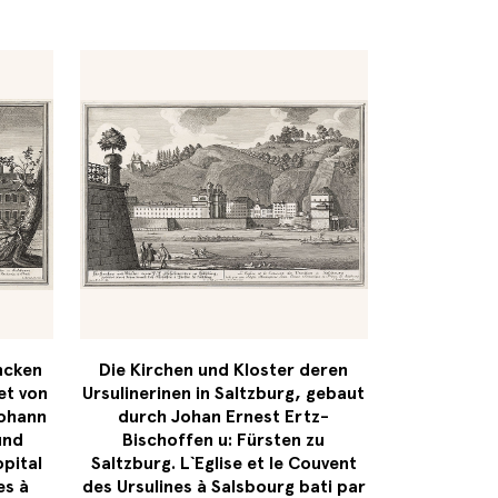
ncken
Die Kirchen und Kloster deren
et von
Ursulinerinen in Saltzburg, gebaut
Johann
durch Johan Ernest Ertz-
und
Bischoffen u: Fürsten zu
opital
Saltzburg. L`Eglise et le Couvent
es à
des Ursulines à Salsbourg bati par