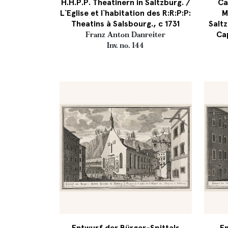
H.H.P.P. Theatinern in Saltzburg. /
Ca
L`Eglise et l`habitation des R:R:P:P:
M
Theatins à Salsbourg., c 1731
Saltz
Ca
Franz Anton Danreiter
Inv. no. 144
Entwurf der Bürger-Spittals
En