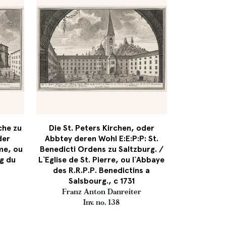
che zu
Die St. Peters Kirchen, oder
der
Abbtey deren Wohl E:E:P:P: St.
me, ou
Benedicti Ordens zu Saltzburg. /
g du
L`Eglise de St. Pierre, ou l`Abbaye
des R.R.P.P. Benedictins a
Salsbourg., c 1731
Franz Anton Danreiter
Inv. no. 138