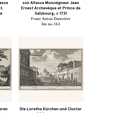
tesse
son Altesse Monseigneur Jean
t.
Ernest Archevéque et Prince de
de
Salsbourg, c 1731
Franz Anton Danreiter
Inv. no. 143
eren
Die Loretha Kürchen und Closter