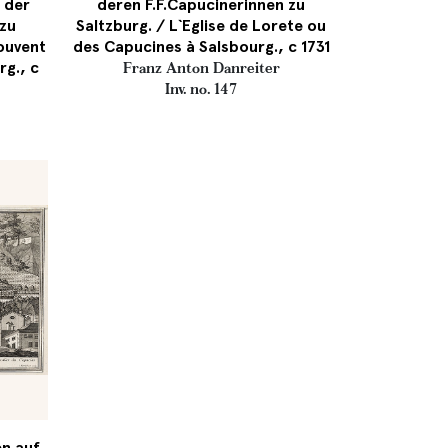
r der
deren F.F.Capucinerinnen zu
zu
Saltzburg. / L`Eglise de Lorete ou
couvent
des Capucines à Salsbourg., c 1731
rg., c
Franz Anton Danreiter
Inv. no. 147
en auf