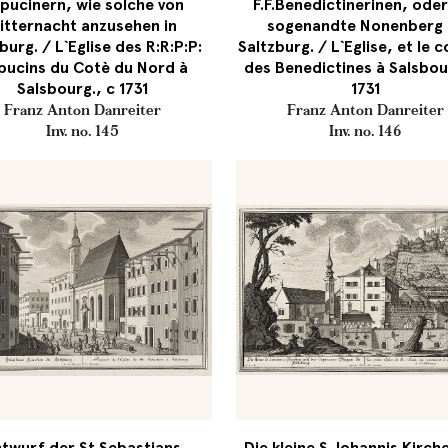
pucinern, wie solche von
F.F.Benedictinerinen, ode
itternacht anzusehen in
sogenandte Nonenberg 
burg. / L`Eglise des R:R:P:P:
Saltzburg. / L`Eglise, et le 
pucins du Cotè du Nord à
des Benedictines à Salsbou
Salsbourg., c 1731
1731
Franz Anton Danreiter
Franz Anton Danreiter
Inv. no. 145
Inv. no. 146
twurf der St.Sebastians
Die kleine S.Johannis Kirch