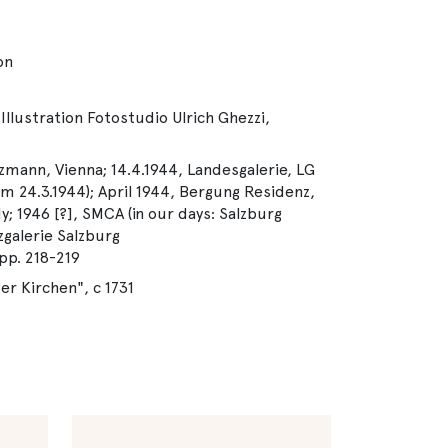
on
Illustration Fotostudio Ulrich Ghezzi,
mann, Vienna; 14.4.1944, Landesgalerie, LG
om 24.3.1944); April 1944, Bergung Residenz,
; 1946 [?], SMCA (in our days: Salzburg
zgalerie Salzburg
p. 218-219
r Kirchen", c 1731