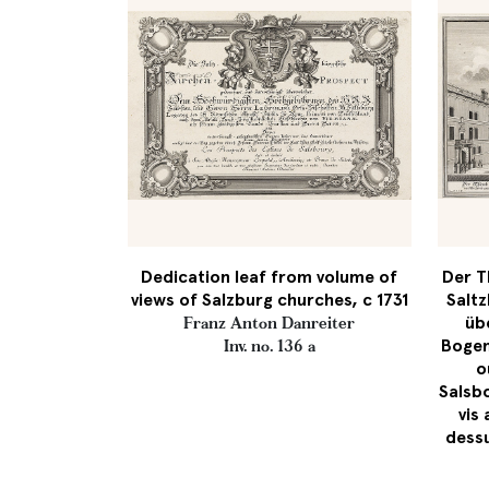
Dedication leaf from volume of
Der T
views of Salzburg churches, c 1731
Salt
üb
Franz Anton Danreiter
Bogen
Inv. no. 136 a
o
Salsb
vis
dessu