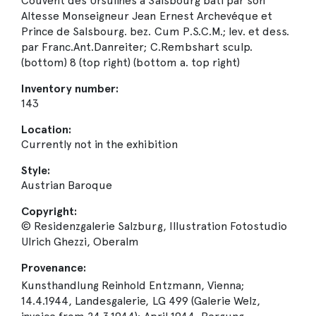
Couvent des Ursulines à Salsbourg bati par son
Altesse Monseigneur Jean Ernest Archevéque et
Prince de Salsbourg. bez. Cum P.S.C.M.; lev. et dess.
par Franc.Ant.Danreiter; C.Rembshart sculp.
(bottom) 8 (top right) (bottom a. top right)
Inventory number:
143
Location:
Currently not in the exhibition
Style:
Austrian Baroque
Copyright:
© Residenzgalerie Salzburg, Illustration Fotostudio
Ulrich Ghezzi, Oberalm
Provenance:
Kunsthandlung Reinhold Entzmann, Vienna;
14.4.1944, Landesgalerie, LG 499 (Galerie Welz,