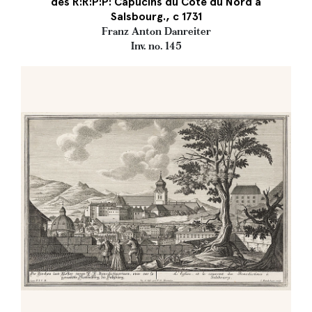
des R:R:P:P: Capucins du Cotè du Nord à
Salsbourg., c 1731
Franz Anton Danreiter
Inv. no. 145