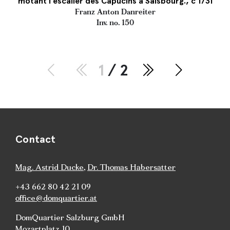
motant l`escalier des Capucins à Salsbourg., c 1731
Franz Anton Danreiter
Inv. no. 150
1
/ 2
Contact
Mag. Astrid Ducke
,
Dr. Thomas Habersatter
+43 662 80 42 21 09
office@domquartier.at
DomQuartier Salzburg GmbH
Mozartplatz 10