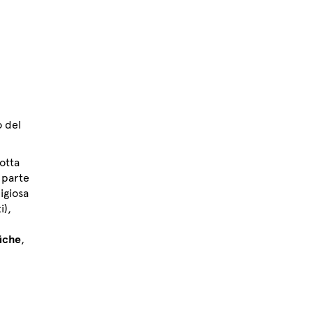
o del
otta
 parte
ligiosa
i),
fiche
,