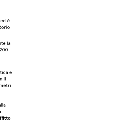
 ed è
torio
nte la
 200
tica e
 il
metri
lla
n
ffitto