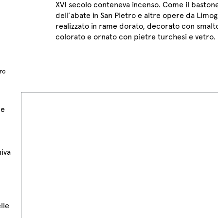
XVI secolo conteneva incenso. Come il baston
dell’abate in San Pietro e altre opere da Limog
realizzato in rame dorato, decorato con smalt
colorato e ornato con pietre turchesi e vetro.
ro
pe
niva
lle