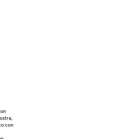
con
ostra,
ato con
e
vo