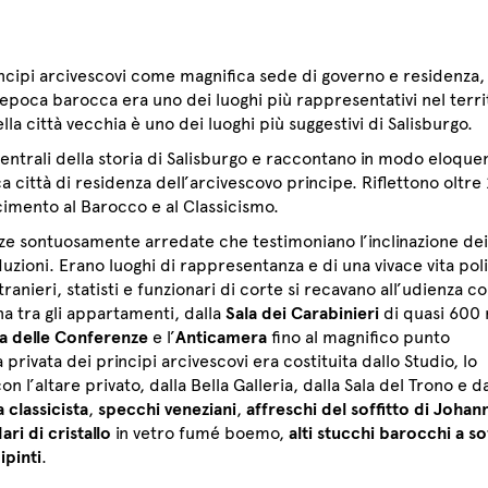
principi arcivescovi come magnifica sede di governo e residenza,
n epoca barocca era uno dei luoghi più rappresentativi nel terri
la città vecchia è uno dei luoghi più suggestivi di Salisburgo.
 centrali della storia di Salisburgo e raccontano in modo eloque
a città di residenza dell’arcivescovo principe. Riflettono oltre
scimento al Barocco e al Classicismo.
nze sontuosamente arredate che testimoniano l’inclinazione dei
uzioni. Erano luoghi di rappresentanza e di una vivace vita poli
ranieri, statisti e funzionari di corte si recavano all’udienza con
a tra gli appartamenti, dalla
Sala dei Carabinieri
di quasi 600 
a delle Conferenze
e l’
Anticamera
fino al magnifico punto
 privata dei principi arcivescovi era costituita dallo Studio, lo
n l’altare privato, dalla Bella Galleria, dalla Sala del Trono e da
 classicista
,
specchi veneziani
,
affreschi del soffitto di Johan
ri di cristallo
in vetro fumé boemo,
alti stucchi barocchi a so
ipinti
.