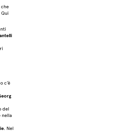
, che
. Qui
nti
ntelli
ri
o c’è
 Georg
o del
 nella
ie
. Nel