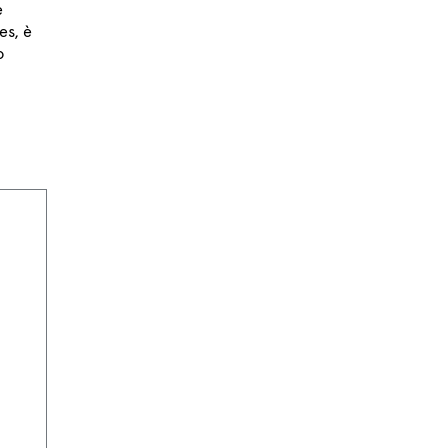
e
es, è
o