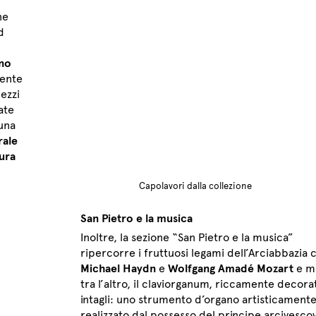
ne
d
no
ente
ezzi
ate
una
rale
ura
Capolavori dalla collezione
San Pietro e la musica
Inoltre, la sezione “San Pietro e la musica”
ripercorre i fruttuosi legami dell’Arciabbazia 
Michael Haydn
e
Wolfgang Amadé Mozart
e m
tra l’altro, il claviorganum, riccamente decor
intagli: uno strumento d’organo artisticament
realizzato dal possesso del principe arcivesco