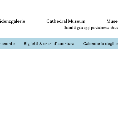
idenzgalerie
Cathedral Museum
Museo
· Saloni di gala oggi parzialmente chiu
i gala della Residenza
manente
Biglietti & orari d’apertura
Calendario degli e