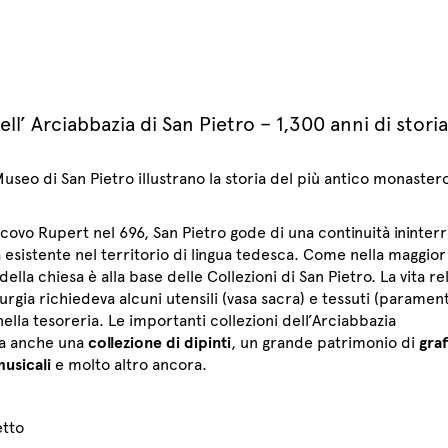
dell’ Arciabbazia di San Pietro – 1,300 anni di storia
 Museo di San Pietro illustrano la storia del più antico monaster
covo Rupert nel 696, San Pietro gode di una continuità ininterr
esistente nel territorio di lingua tedesca. Come nella maggior
ella chiesa è alla base delle Collezioni di San Pietro. La vita re
urgia richiedeva alcuni utensili (vasa sacra) e tessuti (parament
nella tesoreria. Le importanti collezioni dell’Arciabbazia
a anche una
collezione di dipinti
, un grande patrimonio di
gra
usicali
e molto altro ancora.
etto