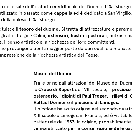
o nelle sale dell’oratorio meridionale del Duomo di Salisburgo
utilizzato in passato come cappella ed è dedicato a San Virgilio
della chiesa di Salisburgo.
ituisce il
tesoro del duomo
. Si tratta di attrezzature e parame
li atti liturgici:
Calici
,
ostensori
,
bastoni pastorali
,
mitrie
e
ma
, il senso artistico e la ricchezza dei loro committenti.
Duomo provengono per la maggior parte da parrocchie e monaste
impressione della ricchezza artistica del Paese.
Museo del Duomo
Tra le principali attrazioni del Museo del Duom
la
Croce di Rupert
dell’VIII secolo, il
prezioso
ostensorio
, i
dipinti di Paul Troger
, i
rilievi di
Raffael Donner
e il
piccione di Limoges
.
Il piccione ha avuto origine nel secondo quart
XIII secolo a Limoges, in Francia, ed è visitabile
cattedrale dal 1553. In origine, probabilmente,
veniva utilizzato per la
conservazione delle ost