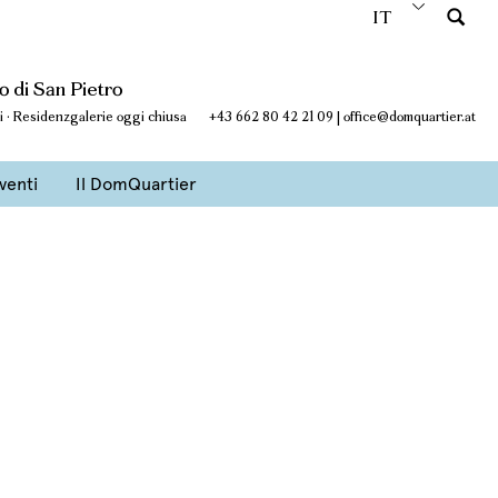
IT
 di San Pietro
si · Residenzgalerie oggi chiusa
+43 662 80 42 21 09
|
office@domquartier.at
venti
Il DomQuartier