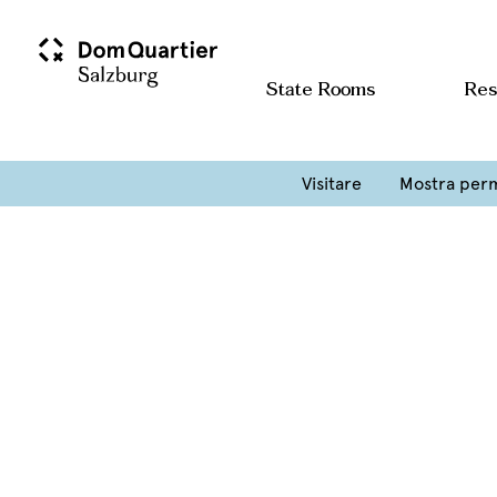
Home
Dauerausstellung
Blog Archives
State Rooms
Res
Ospiti dai principi arcivescovi – Saloni d
Visitare
Mostra per