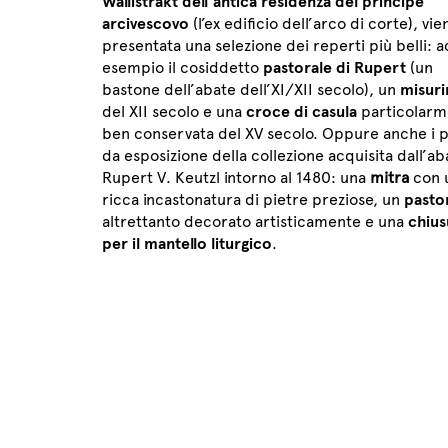
Wallistrakt dell’antica residenza del principe
arcivescovo
(l’ex edificio dell’arco di corte), vie
presentata una selezione dei reperti più belli: a
esempio il cosiddetto
pastorale di Rupert
(un
bastone dell’abate dell’XI/XII secolo), un
misuri
del XII secolo e una
croce di casula
particolarm
ben conservata del XV secolo. Oppure anche i p
da esposizione della collezione acquisita dall’ab
Rupert V. Keutzl intorno al 1480: una
mitra
con 
ricca incastonatura di pietre preziose, un
pasto
altrettanto decorato artisticamente e una
chius
per il mantello liturgico
.