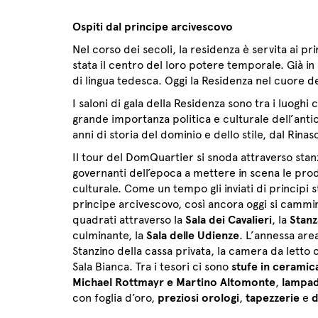
Ospiti dal principe arcivescovo
Nel corso dei secoli, la residenza è servita ai 
stata il centro del loro potere temporale. Già i
di lingua tedesca. Oggi la Residenza nel cuore del
I saloni di gala della Residenza sono tra i luoghi
grande importanza politica e culturale dell’antic
anni di storia del dominio e dello stile, dal Rina
Il tour del DomQuartier si snoda attraverso sta
governanti dell’epoca a mettere in scena le prod
culturale. Come un tempo gli inviati di principi st
principe arcivescovo, così ancora oggi si cammin
quadrati attraverso la
Sala dei Cavalieri
, la
Stanz
culminante, la
Sala delle Udienze
. L’annessa area
Stanzino della cassa privata, la camera da letto co
Sala Bianca. Tra i tesori ci sono
stufe in ceramica
Michael Rottmayr e Martino Altomonte
,
lampada
con foglia d’oro,
preziosi orologi
,
tapezzerie
e
d