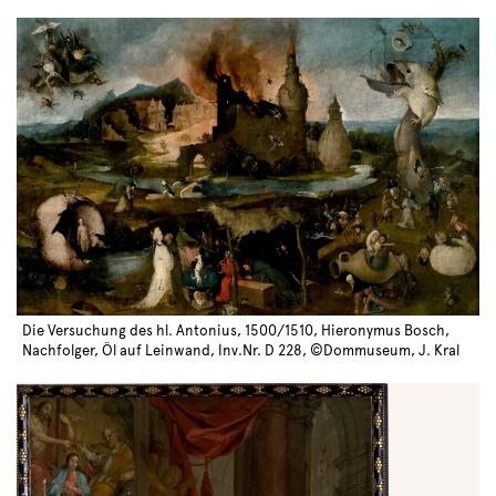
Die Versuchung des hl. Antonius, 1500/1510, Hieronymus Bosch,
Nachfolger, Öl auf Leinwand, Inv.Nr. D 228, ©Dommuseum, J. Kral