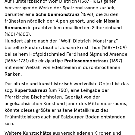
Auf Fürsterzbischof Wolf Dietrich (1587–1612) gehen
hervorragende Werke der Spätrenaissance zurück,
darunter eine
Scheibenmonstranz
(1596), die zu den
frühesten nördlich der Alpen gehört, und ein
Missale
Romanum
in prachtvollem emailliertem Silbereinband
(1601/1603).
Hundert Jahre nach der “Wolf-Dietrich-Monstranz”
bestellte Fürsterzbischof Johann Ernst Thun (1687–1709)
bei seinem Hofgoldschmied Ferdinand Sigmund Amende
(1656–1731) die einzigartige
Pretiosenmonstranz
(1697)
mit einer Vielzahl von Edelsteinen in durchbrochenen
Ranken.
Das älteste und kunsthistorisch wertvollste Objekt ist das
sog.
Rupertuskreuz
(um 750), eine Leihgabe der
Pfarrkirche Bischofshofen. Geprägt von der
angelsächsischen Kunst und jener des Mittelmeerraums,
könnte dieses größte erhaltene Metallkreuz des
Frühmittelalters auch auf Salzburger Boden entstanden
sein.
Weitere Kunstschätze aus verschiedenen Kirchen und