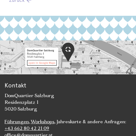
Zurück
Kontakt
DomQuartier Salzburg
Residenzplatz 1
5020 Salzburg
Führungen
,
Workshops
, Jahreskarte & andere Anfragen:
+43 662 80 42 21 09
office@domquartier.at