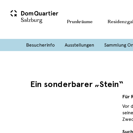
Prunkräume
Residenzgal
Besucherinfo
Ausstellungen
Sammlung On
Ein sonderbarer „Stein“
Für 
Vor 
seine
Zwec
Such