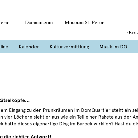
erie
Dommuseum
Museum St. Peter
· Resi
line
Kalender
Kulturvermittlung
Musik im DQ
Rätselköpfe…
dem Eingang zu den Prunkräumen im DomQuartier steht ein sel
n vier Löchern sieht er aus wie ein Teil einer Rakete aus der 
k hatte dieses eigenartige Ding im Barock wirklich? Hast du ei
e die richtige Antwort!