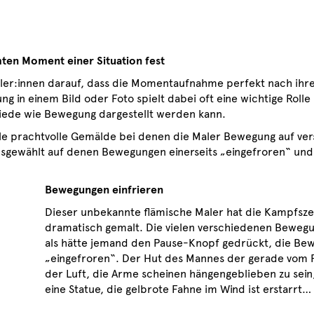
ten Moment einer Situation fest
aler:innen darauf, dass die Momentaufnahme perfekt nach ihre
ng in einem Bild oder Foto spielt dabei oft eine wichtige Roll
hiede wie Bewegung dargestellt werden kann.
ele prachtvolle Gemälde bei denen die Maler Bewegung auf ve
sgewählt auf denen Bewegungen einerseits „eingefroren“ und
Bewegungen einfrieren
Dieser unbekannte flämische Maler hat die Kampfsz
dramatisch gemalt. Die vielen verschiedenen Beweg
als hätte jemand den Pause-Knopf gedrückt, die Be
„eingefroren“. Der Hut des Mannes der gerade vom Pfe
der Luft, die Arme scheinen hängengeblieben zu sein,
eine Statue, die gelbrote Fahne im Wind ist erstarrt…