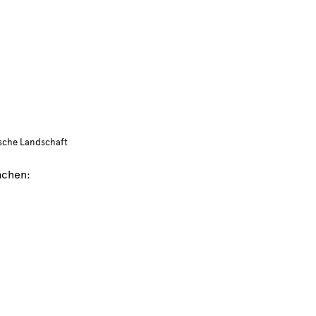
sche Landschaft
achen: