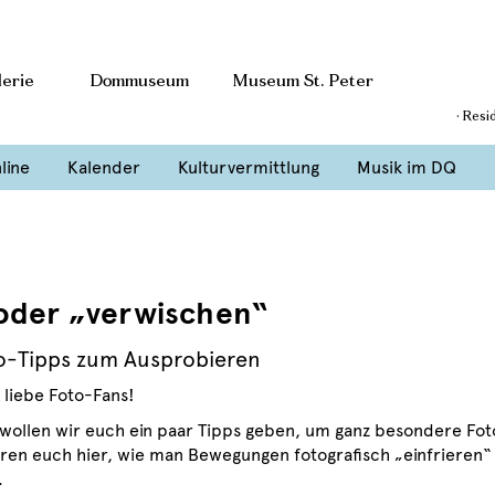
erie
Dommuseum
Museum St. Peter
· Resi
line
Kalender
Kulturvermittlung
Musik im DQ
oder „verwischen“
o-Tipps zum Ausprobieren
 liebe Foto-Fans!
 wollen wir euch ein paar Tipps geben, um ganz besondere Fo
ären euch hier, wie man Bewegungen fotografisch „einfrieren
.