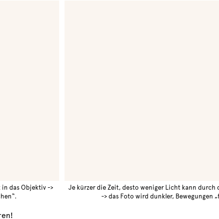
 in das Objektiv ->
Je kürzer die Zeit, desto weniger Licht kann durch 
chen“.
-> das Foto wird dunkler, Bewegungen „f
ren!