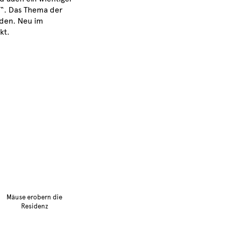
t“.
Das Thema der
rden.
Neu im
kt.
Mäuse erobern die
Residenz