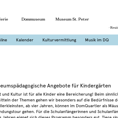
erie
Dommuseum
Museum St. Peter
· Resi
line
Kalender
Kulturvermittlung
Musik im DQ
eumspädagogische Angebote für Kindergärten
 und Kultur ist für alle Kinder eine Bereicherung!
Beim sinnli
itteln der Themen gehen wir besonders auf die Bedürfnisse d
Allerkleinsten, ab vier Jahren, können im DomQuartier als Mäus
ndungstour gehen. Für die Schulanfängerinnen und Schulanfän
s Jahren eignet sich dieses Programm besonders gut.
Tiere si