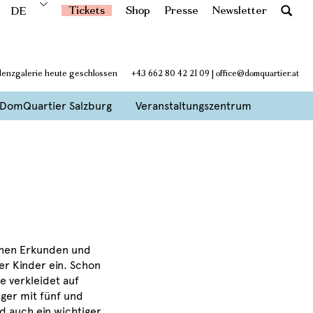
Tickets
Shop
Presse
Newsletter
DE
denzgalerie heute geschlossen
+43 662 80 42 21 09
|
office@domquartier.at
DomQuartier Salzburg
Veranstaltungszentrum
chen Erkunden und
er Kinder ein.
Schon
e verkleidet auf
ger mit fünf und
nd auch ein wichtiger