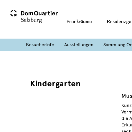
Prunkräume
Residenzgal
Besucherinfo
Ausstellungen
Sammlung On
Kindergarten
Mus
Kunst
Verm
die 
Erku
sech