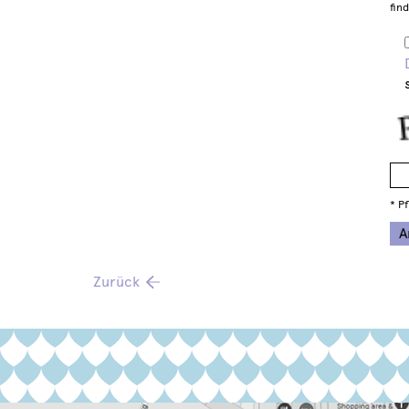
fin
* Pf
Zurück