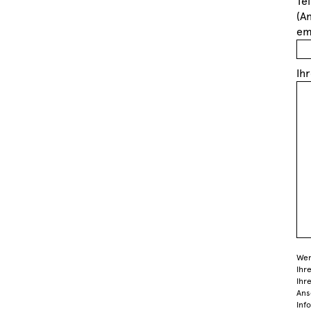
Te
(A
em
Ih
Wen
Ihr
Ihr
Ans
Inf