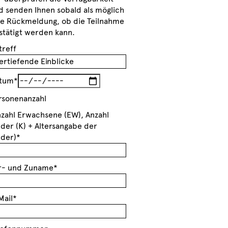
d senden Ihnen sobald als möglich
ne Rückmeldung, ob die Teilnahme
stätigt werden kann.
treff
tum*
rsonenanzahl
nzahl Erwachsene (EW), Anzahl
nder (K) + Altersangabe der
nder)*
r- und Zuname*
Mail*