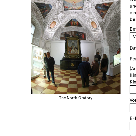
un
ei
be
Be
Da
Pe
(A
Ki
Ki
The North Oratory
Vo
E-