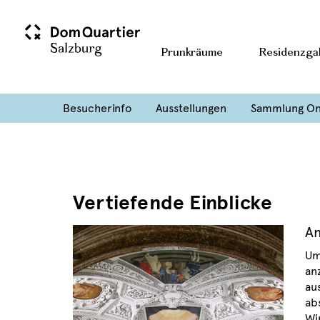
Prunkräume
Residenzgal
Besucherinfo
Ausstellungen
Sammlung On
Vertiefende Einblicke
A
Um
an
au
ab
Wi