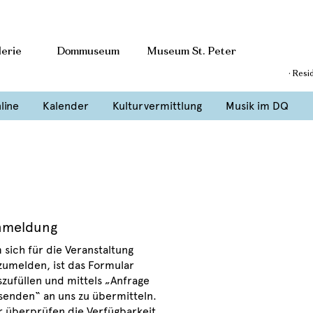
erie
Dommuseum
Museum St. Peter
· Resi
line
Kalender
Kulturvermittlung
Musik im DQ
nmeldung
 sich für die Veranstaltung
zumelden, ist das Formular
szufüllen und mittels „Anfrage
senden“ an uns zu übermitteln.
r überprüfen die Verfügbarkeit