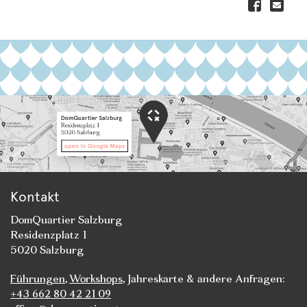
Kontakt
DomQuartier Salzburg
Residenzplatz 1
5020 Salzburg
Führungen
,
Workshops
, Jahreskarte & andere Anfragen:
+43 662 80 42 21 09