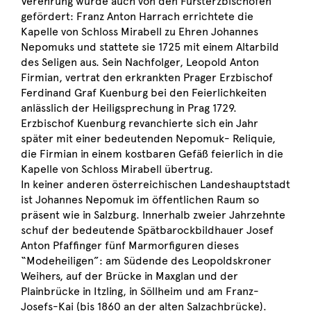
Verehrung wurde auch von den Fürsterzbischöfen
gefördert: Franz Anton Harrach errichtete die
Kapelle von Schloss Mirabell zu Ehren Johannes
Nepomuks und stattete sie 1725 mit einem Altarbild
des Seligen aus. Sein Nachfolger, Leopold Anton
Firmian, vertrat den erkrankten Prager Erzbischof
Ferdinand Graf Kuenburg bei den Feierlichkeiten
anlässlich der Heiligsprechung in Prag 1729.
Erzbischof Kuenburg revanchierte sich ein Jahr
später mit einer bedeutenden Nepomuk- Reliquie,
die Firmian in einem kostbaren Gefäß feierlich in die
Kapelle von Schloss Mirabell übertrug.
In keiner anderen österreichischen Landeshauptstadt
ist Johannes Nepomuk im öffentlichen Raum so
präsent wie in Salzburg. Innerhalb zweier Jahrzehnte
schuf der bedeutende Spätbarockbildhauer Josef
Anton Pfaffinger fünf Marmorfiguren dieses
“Modeheiligen”: am Südende des Leopoldskroner
Weihers, auf der Brücke in Maxglan und der
Plainbrücke in Itzling, in Söllheim und am Franz-
Josefs-Kai (bis 1860 an der alten Salzachbrücke).