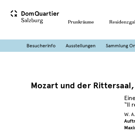
Prunkräume
Residenzgal
Besucherinfo
Ausstellungen
Sammlung On
Mozart und der Rittersaal, 
Ein
“Il 
W. A
Auft
Maxi