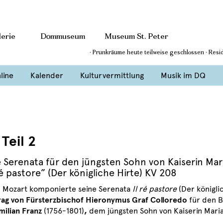
erie
Dommuseum
Museum St. Peter
· Prunkräume heute teilweise geschlossen · Res
line
Kalender
Kulturvermittlung
Musik im DQ
Teil 2
e Serenata für den jüngsten Sohn von Kaiserin Mar
ré pastore” (Der königliche Hirte) KV 208
. Mozart komponierte seine Serenata
Il ré pastore
(Der königli
rag von Fürsterzbischof Hieronymus Graf Colloredo
für den 
milian Franz
(1756-1801)
,
dem jüngsten Sohn von Kaiserin Maria