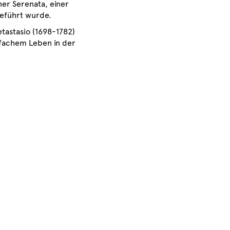
er Serenata, einer
fgeführt wurde.
etastasio (1698-1782)
nfachem Leben in der