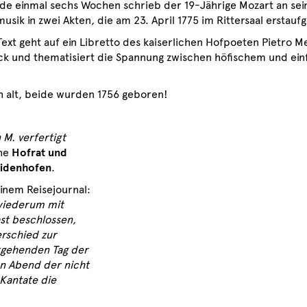
de einmal sechs Wochen schrieb der 19-Jährige Mozart an sein
musik in zwei Akten
,
die am 23. April 1775 im Rittersaal erstau
Text geht auf ein Libretto des kaiserlichen Hofpoeten Pietro M
ck und thematisiert die Spannung zwischen höfischem und ei
h alt, beide wurden 1756 geboren!
M. verfertigt
che
Hofrat und
hidenhofen
.
inem Reisejournal:
wiederum mit
st beschlossen,
rschied zur
rgehenden Tag der
en Abend der nicht
Kantate die