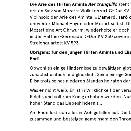
Die
Arie des Hirten Aminta
Aer tranquillo
steht
ersten Satz von Mozarts Violinkonzert G-Dur KV 
Violinsolo der Arie des Aminta,
„L’ameró, saró 
entweder Michael Haydn oder Mozart selbst. Die
Mozart eine Art Ohrwurm, wiederholte er doch
in der Haffner-Serenade D-Dur KV 250 sowie i
Streichquartett KV 593.
Übrigens: für den jungen Hirten Aminta und Elis
End!
Obwohl es einige Hindernisse zu bewältigen gibt
zunächst einfach und glücklich. Seine einzige S
Elisa trotz seines niederen Standes heiraten dar
Was er nicht weiß: Er ist in Wirklichkeit der ver
Reichs und soll zum König erhoben werden. Nun i
hoher Stand das Liebeshindernis…
Am Ende löst sich alles in Wohlgefallen auf. Die
zusammen und besteigen gemeinsam den Thron