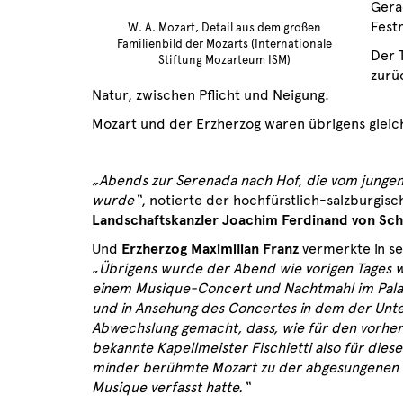
Gera
Fest
W. A. Mozart, Detail aus dem großen
Familienbild der Mozarts (Internationale
Der 
Stiftung Mozarteum ISM)
zurü
Natur, zwischen Pflicht und Neigung.
Mozart und der Erzherzog waren übrigens gleic
„Abends zur Serenada nach Hof, die vom jungen 
wurde“
, notierte der hochfürstlich-salzburgis
Landschaftskanzler Joachim Ferdinand von Sc
Und
Erzherzog Maximilian Franz
vermerkte in se
„
Übrigens wurde der Abend wie vorigen Tages 
einem Musique-Concert und Nachtmahl im Pala
und in Ansehung des Concertes in dem der Unte
Abwechslung gemacht, dass, wie für den vorhe
bekannte Kapellmeister Fischietti also für dies
minder berühmte Mozart zu der abgesungenen 
Musique verfasst hatte.“