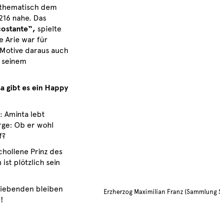
 thematisch dem
216 nahe. Das
costante“,
spielte
 Arie war für
 Motive daraus auch
n seinem
a gibt es ein Happy
: Aminta lebt
orge: Ob er wohl
f?
schollene Prinz des
st plötzlich sein
 Liebenden bleiben
Erzherzog Maximilian Franz (Sammlung S
!