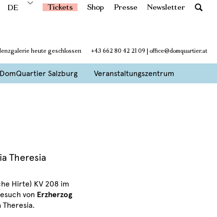
Tickets
Shop
Presse
Newsletter
DE
idenzgalerie heute geschlossen
+43 662 80 42 21 09
|
office@domquartier.at
DomQuartier Salzburg
Veranstaltungszentrum
ia Theresia
che Hirte) KV 208 im
Besuch von
Erzherzog
 Theresia.