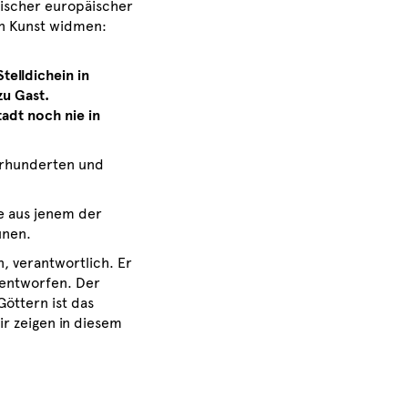
sischer europäischer
en Kunst widmen:
elldichein in
zu Gast.
adt noch nie in
hrhunderten und
e aus jenem der
unen.
, verantwortlich. Er
 entworfen. Der
Göttern ist das
ir zeigen in diesem