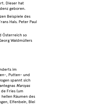
rt. Dieser hat
idenz geboren.
tzen Beispiele des
rans Hals. Peter Paul
d Österreich so
Georg Waldmüllers
underts im
en-, Putten- und
Bogen spannt sich
Mantegnas
Marsyas
 de Fries (um
d hellen Räumen des
gen, Elfenbein, Blei