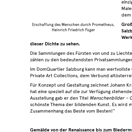
einz
Male
dem 
Groß
Erschaffung des Menschen durch Prometheus,
Heinrich Friedrich Füger
Salz
Werk
dieser Dichte zu sehen.
Die Sammlungen des Fürsten von und zu Liecht
zählen zu den bedeutendsten Privatsammlungen
Im DomQuartier Salzburg kann man wertvollste 
Private Art Collections, dem Verbund altösterr
Für Konzept und Gestaltung zeichnet Johann Krä
hat eine speziell auf die zur Verfügung stehe
Ausstellung gab er den Titel
Menschenbilder – G
schönste Thema der bildenden Kunst. Es wird mi
Zusammenhang das Beste vom Besten!“
Gemälde von der Renaissance bis zum Biederme