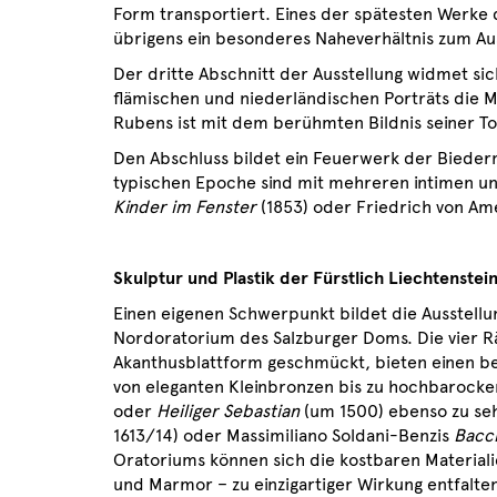
Form transportiert. Eines der spätesten Werke d
übrigens ein besonderes Naheverhältnis zum Aus
Der dritte Abschnitt der Ausstellung widmet sic
flämischen und niederländischen Porträts die M
Rubens ist mit dem berühmten Bildnis seiner To
Den Abschluss bildet ein Feuerwerk der Biederm
typischen Epoche sind mit mehreren intimen u
Kinder im Fenster
(1853) oder Friedrich von Am
Skulptur und Plastik der Fürstlich Liechtenst
Einen eigenen Schwerpunkt bildet die Ausstellun
Nordoratorium des Salzburger Doms. Die vier 
Akanthusblattform geschmückt, bieten einen be
von eleganten Kleinbronzen bis zu hochbarock
oder
Heiliger Sebastian
(um 1500) ebenso zu se
1613/14) oder Massimiliano Soldani-Benzis
Bacc
Oratoriums können sich die kostbaren Materiali
und Marmor – zu einzigartiger Wirkung entfalte