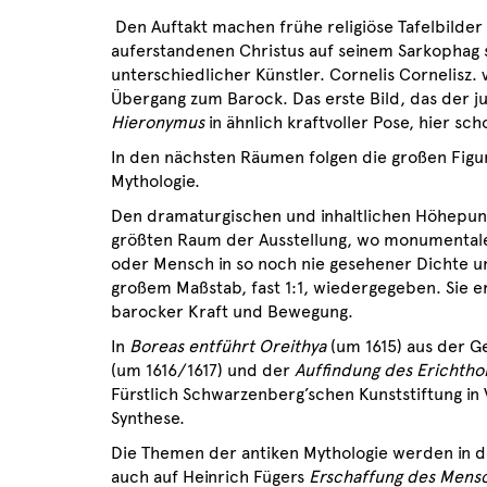
Den Auftakt machen frühe religiöse Tafelbilder
auferstandenen Christus auf seinem Sarkophag 
unterschiedlicher Künstler. Cornelis Cornelisz.
Übergang zum Barock. Das erste Bild, das der ju
Hieronymus
in ähnlich kraftvoller Pose, hier s
In den nächsten Räumen folgen die großen Figu
Mythologie.
Den dramaturgischen und inhaltlichen Höhepun
größten Raum der Ausstellung, wo monumentale
oder Mensch in so noch nie gesehener Dichte un
großem Maßstab, fast 1:1, wiedergegeben. Sie er
barocker Kraft und Bewegung.
In
Boreas entführt Oreithya
(um 1615) aus der G
(um 1616/1617) und der
Auffindung des Erichth
Fürstlich Schwarzenberg’schen Kunststiftung in 
Synthese.
Die Themen der antiken Mythologie werden in den
auch auf Heinrich Fügers
Erschaffung des Mens