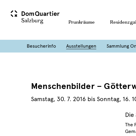
Prunkräume
Residenzgal
Besucherinfo
Ausstellungen
Sammlung On
Menschenbilder – Götterw
Samstag
,
30. 7. 2016
bis
Sonntag
,
16. 1
Die
The 
Gemä