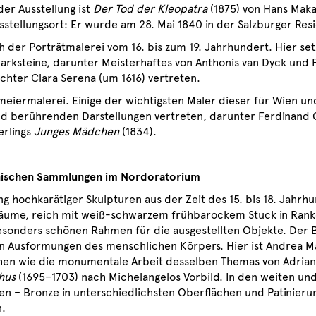
er Ausstellung ist
Der Tod der Kleopatra
(1875) von Hans Maka
stellungsort: Er wurde am 28. Mai 1840 in der Salzburger Res
h der Porträtmalerei vom 16. bis zum 19. Jahrhundert. Hier se
arksteine, darunter Meisterhaftes von Anthonis van Dyck und F
chter Clara Serena (um 1616) vertreten.
eiermalerei. Einige der wichtigsten Maler dieser für Wien un
nd berührenden Darstellungen vertreten, darunter Ferdinand 
erlings
Junges Mädchen
(1834).
einischen Sammlungen
im Nordoratorium
g hochkarätiger Skulpturen aus der Zeit des 15. bis 18. Jahrh
Räume, reich mit weiß-schwarzem frühbarockem Stuck in Rank
sonders schönen Rahmen für die ausgestellten Objekte. Der 
en Ausformungen des menschlichen Körpers. Hier ist Andrea 
hen wie die monumentale Arbeit desselben Themas von Adrian
hus
(1695–1703) nach Michelangelos Vorbild. In den weiten un
en – Bronze in unterschiedlichsten Oberflächen und Patinierun
n.