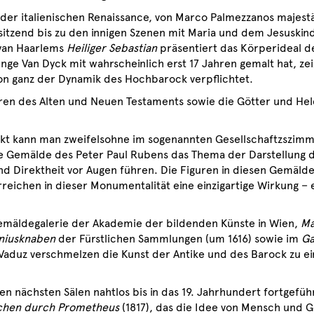
 der italienischen Renaissance, von Marco Palmezzanos majest
sitzend bis zu den innigen Szenen mit Maria und dem Jesuskin
 van Haarlems
Heiliger Sebastian
präsentiert das Körperideal 
nge Van Dyck mit wahrscheinlich erst 17 Jahren gemalt hat, ze
chon ganz der Dynamik des Hochbarock verpflichtet.
ren des Alten und Neuen Testaments sowie die Götter und Hel
kt kann man zweifelsohne im sogenannten Gesellschaftzszim
 Gemälde des Peter Paul Rubens das Thema der Darstellung d
d Direktheit vor Augen führen. Die Figuren in diesen Gemälden
reichen in dieser Monumentalität eine einzigartige Wirkung − 
emäldegalerie der Akademie der bildenden Künste in Wien,
Ma
oniusknaben
der Fürstlichen Sammlungen (um 1616) sowie im
G
Vaduz verschmelzen die Kunst der Antike und des Barock zu ein
 nächsten Sälen nahtlos bis in das 19. Jahrhundert fortgeführ
chen durch Prometheus
(1817), das die Idee von Mensch und Go