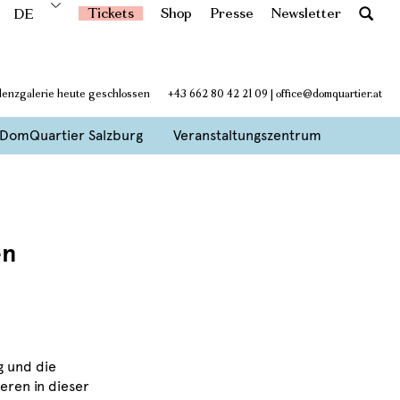
Tickets
Shop
Presse
Newsletter
DE
idenzgalerie heute geschlossen
+43 662 80 42 21 09
|
office@domquartier.at
DomQuartier Salzburg
Veranstaltungszentrum
en
g und die
eren in dieser