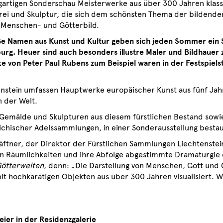
igartigen Sonderschau Meisterwerke aus über 300 Jahren klas
rei und Skulptur, die sich dem schönsten Thema der bildend
Menschen- und Götterbild.
e Namen aus Kunst und Kultur geben sich jeden Sommer ein St
burg.
Heuer sind auch besonders illustre Maler und Bildhauer 
e von Peter Paul Rubens zum Beispiel waren in der Festspielst
enstein umfassen Hauptwerke europäischer Kunst aus fünf Ja
 der Welt.
Gemälde und Skulpturen aus diesem fürstlichen Bestand sowi
eichischer Adelssammlungen, in einer Sonderausstellung besta
ftner, der Direktor der Fürstlichen Sammlungen Liechtenstein
nden Räumlichkeiten und ihre Abfolge abgestimmte Dramaturgie
ötterwelten
, denn: „Die Darstellung von Menschen, Gott und 
t hochkarätigen Objekten aus über 300 Jahren visualisiert. W
ier in der Residenzgalerie