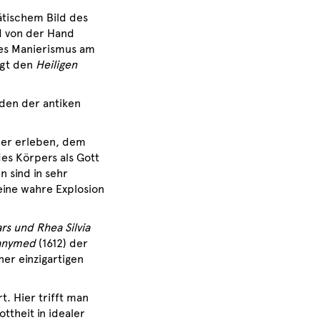
ätischem Bild des
d von der Hand
des Manierismus am
igt den
Heiligen
den der antiken
mer erleben, dem
es Körpers als Gott
 sind in sehr
eine wahre Explosion
rs und Rhea Silvia
anymed
(1612) der
er einzigartigen
t. Hier trifft man
ttheit in idealer