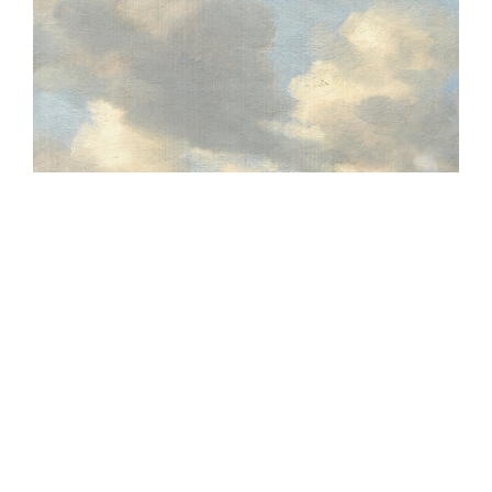
Salomon van Ruysdael, Seelandschaft mit Segler rechts,
Öl/Eichenholz, 35,8 x 32,9 cm, Inv Nr. 552 © RGS/Ghezzi