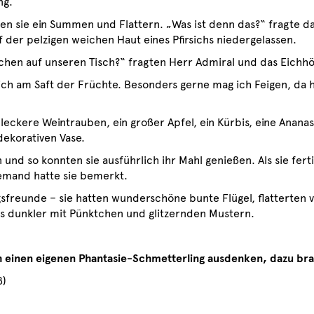
ng.
ten sie ein Summen und Flattern. „Was ist denn das?“ fragte 
uf der pelzigen weichen Haut eines Pfirsichs niedergelassen.
chen auf unseren Tisch?“ fragten Herr Admiral und das Eichh
mich am Saft der Früchte. Besonders gerne mag ich Feigen, da h
eckere Weintrauben, ein großer Apfel, ein Kürbis, eine Ananas,
dekorativen Vase.
und so konnten sie ausführlich ihr Mahl genießen. Als sie fe
iemand hatte sie bemerkt.
sfreunde – sie hatten wunderschöne bunte Flügel, flatterten v
s dunkler mit Pünktchen und glitzernden Mustern.
h einen eigenen Phantasie-Schmetterling ausdenken, dazu bra
ß)