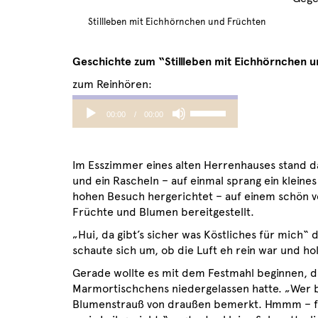
Stillleben mit Eichhörnchen und Früchten
Geschichte zum “Stillleben mit Eichhörnchen 
zum Reinhören:
Audio
Use
00:00
00:00
Player
Up/Down
Arrow
keys
Im Esszimmer eines alten Herrenhauses stand d
to
und ein Rascheln – auf einmal sprang ein kleine
increase
hohen Besuch hergerichtet – auf einem schön v
or
Früchte und Blumen bereitgestellt.
decrease
volume.
„Hui, da gibt’s sicher was Köstliches für mich“
schaute sich um, ob die Luft eh rein war und hol
Gerade wollte es mit dem Festmahl beginnen, da
Marmortischchens niedergelassen hatte. „Wer b
Blumenstrauß von draußen bemerkt. Hmmm – fri