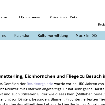
erie
Dommuseum
Museum St. Peter
· Resi
line
Kalender
Kulturvermittlung
Musik im DQ
metterling, Eichhörnchen und Fliege zu Besuch 
es Gemälde der
Residenzgalerie
wurde vor ca. 150 Jahren von
enz Kreuzer mit Ölfarben angefertigt. Er hat sehr gerne Darst
t und auch Stillleben Bilder wie dieses hier. (Stillleben bedeut
tellung von Dingen, besonders Blumen, Früchten, erlegten Tie
nständen des alltäglichen Lebens, in künstlerischer Anordnung