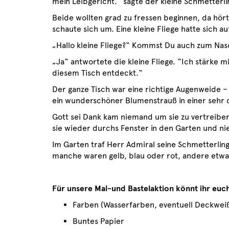
mein Leibgericht.“ sagte der kleine Schmetterli
Beide wollten grad zu fressen beginnen, da hör
schaute sich um. Eine kleine Fliege hatte sich a
„Hallo kleine Fliege?“ Kommst Du auch zum Nas
„Ja“ antwortete die kleine Fliege. “Ich stärke 
diesem Tisch entdeckt.“
Der ganze Tisch war eine richtige Augenweide – l
ein wunderschöner Blumenstrauß in einer sehr 
Gott sei Dank kam niemand um sie zu vertreiben 
sie wieder durchs Fenster in den Garten und n
Im Garten traf Herr Admiral seine Schmetterling
manche waren gelb, blau oder rot, andere etwa
Für unsere Mal-und Bastelaktion könnt ihr euc
Farben (Wasserfarben, eventuell Deckwei
Buntes Papier