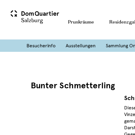
Prunkräume
Residenzgal
Besucherinfo
Ausstellungen
Sammlung On
Bunter Schmetterling
Sch
Dies
Vinz
gemal
Dars
Gege