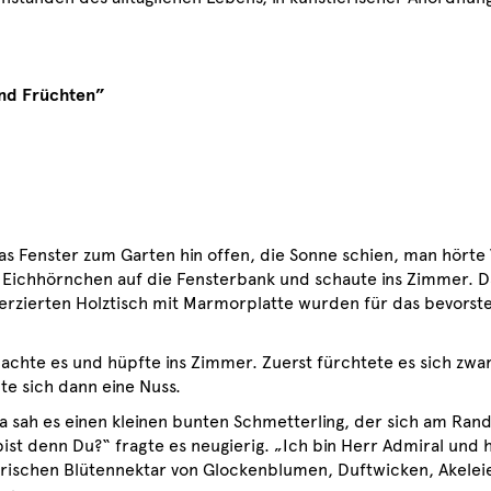
und Früchten”
as Fenster zum Garten hin offen, die Sonne schien, man hörte
s Eichhörnchen auf die Fensterbank und schaute ins Zimmer. Da
erzierten Holztisch mit Marmorplatte wurden für das bevorst
 dachte es und hüpfte ins Zimmer. Zuerst fürchtete es sich zwar
te sich dann eine Nuss.
 sah es einen kleinen bunten Schmetterling, der sich am Ran
ist denn Du?“ fragte es neugierig. „Ich bin Herr Admiral und
schen Blütennektar von Glockenblumen, Duftwicken, Akeleie