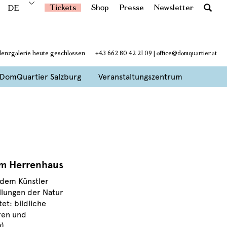
Tickets
Shop
Presse
Newsletter
DE
denzgalerie heute geschlossen
+43 662 80 42 21 09
|
office@domquartier.at
DomQuartier Salzburg
Veranstaltungszentrum
im Herrenhaus
 dem Künstler
ellungen der Natur
et: bildliche
ren und
).