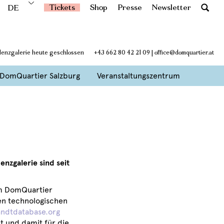
Tickets
Shop
Presse
Newsletter
DE
idenzgalerie heute geschlossen
+43 662 80 42 21 09
|
office@domquartier.at
DomQuartier Salzburg
Veranstaltungszentrum
nzgalerie sind seit
 im DomQuartier
nen technologischen
dtdatabase.org
t und damit für die