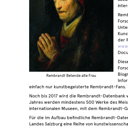
inte
Remb
Fors
Unte
Kuns
der 
www.
Docu
Diese
Fors
Biog
Rembrandt Betende alte Frau
Info
einfach nur kunstbegeisterte Rembrandt-Fans.
Noch bis 2017 wird die Rembrandt-Datenbank v
Jahres werden mindestens 500 Werke des Meister
internationalen Museen, mit dem Rembrandt-Gem
Für die im Aufbau befindliche Rembrandt-Datenb
Landes Salzburg eine Reihe von kunstwissensc