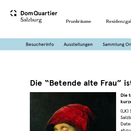
Prunkräume
Residenzgal
Besucherinfo
Ausstellungen
Sammlung On
Die “Betende alte Frau” is
Die 
kurz
(LK)
Salz
Date
abzu