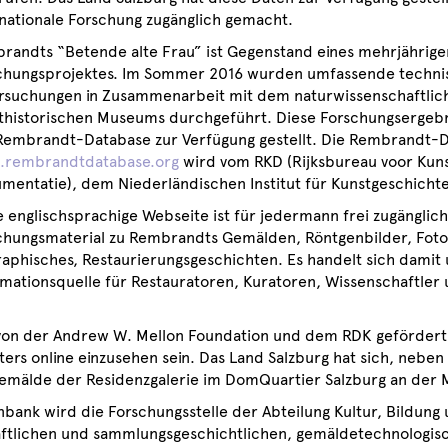
rnationale Forschung zugänglich gemacht.
randts “Betende alte Frau” ist Gegenstand eines mehrjährige
chungsprojektes. Im Sommer 2016 wurden umfassende techni
rsuchungen in Zusammenarbeit mit dem naturwissenschaftlic
thistorischen Museums durchgeführt. Diese Forschungsergebn
Rembrandt-Database zur Verfügung gestellt. Die Rembrandt-
rembrandtdatabase.org
wird vom RKD (Rijksbureau voor Kuns
mentatie), dem Niederländischen Institut für Kunstgeschichte
 englischsprachige Webseite ist für jedermann frei zugänglich.
chungsmaterial zu Rembrandts Gemälden, Röntgenbilder, Fotos
raphisches, Restaurierungsgeschichten. Es handelt sich damit 
rmationsquelle für Restauratoren, Kuratoren, Wissenschaftler
on der Andrew W. Mellon Foundation und dem RDK gefördert.
s online einzusehen sein. Das Land Salzburg hat sich, neben 
älde der Residenzgalerie im DomQuartier Salzburg an der Mi
ank wird die Forschungsstelle der Abteilung Kultur, Bildung 
haftlichen und sammlungsgeschichtlichen, gemäldetechnologis