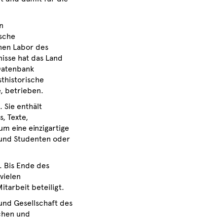
n
sche
hen Labor des
isse hat das Land
Datenbank
thistorische
, betrieben.
 Sie enthält
, Texte,
um eine einzigartige
 und Studenten oder
 Bis Ende des
vielen
tarbeit beteiligt.
und Gesellschaft des
chen und