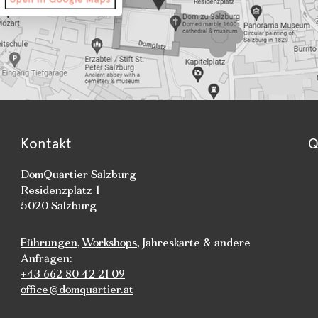
Kontakt
Q
DomQuartier Salzburg
Residenzplatz 1
5020 Salzburg
Führungen
,
Workshops
, Jahreskarte & andere
Anfragen:
+43 662 80 42 21 09
office@domquartier.at