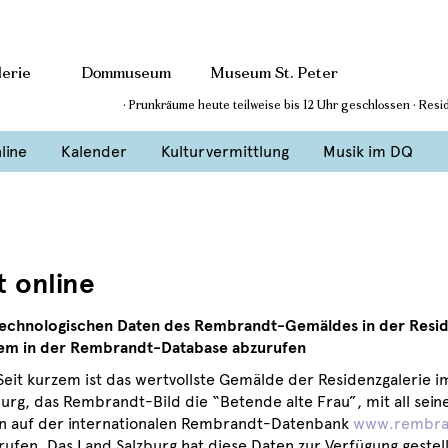
erie
Dommuseum
Museum St. Peter
· Prunkräume heute teilweise bis 12 Uhr geschlossen · Res
line
Kalender
Kulturvermittlung
Musik im DQ
t online
technologischen Daten des
Rembrandt-
Gemäldes in der Reside
em in der Rembrandt-Database abzurufen
 Seit kurzem ist das wertvollste Gemälde der Residenzgalerie
burg, das Rembrandt-Bild die “Betende alte Frau”, mit all sei
n auf der internationalen Rembrandt-Datenbank
www.rembran
rufen. Das Land Salzburg hat diese Daten zur Verfügung gestell