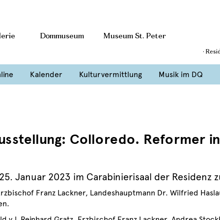
erie
Dommuseum
Museum St. Peter
· Resi
line
Kalender
Kulturvermittlung
Musik im DQ
Ausstellung: Colloredo. Reformer 
25. Januar 2023 im Carabinierisaal der Residenz z
Erzbischof Franz Lackner, Landeshauptmann Dr. Wilfried Hasla
en.
ild v.l. Reinhard Gratz, Erzbischof Franz Lackner, Andrea Sto