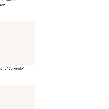
her.
nung "Colloredo"