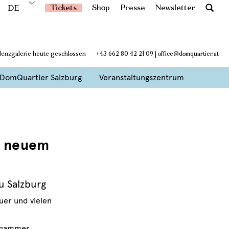
Tickets
Shop
Presse
Newsletter
DE
denzgalerie heute geschlossen
+43 662 80 42 21 09
|
office@domquartier.at
DomQuartier Salzburg
Veranstaltungszentrum
in neuem
u Salzburg
uer und vielen
ckhammer,