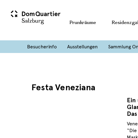
Prunkräume
Residenzgal
Besucherinfo
Ausstellungen
Sammlung On
Festa Veneziana
Ein
Gla
Das
Vene
“Die
Mask