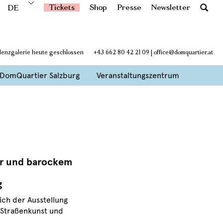
Tickets
Shop
Presse
Newsletter
DE
idenzgalerie heute geschlossen
+43 662 80 42 21 09
|
office@domquartier.at
DomQuartier Salzburg
Veranstaltungszentrum
air und barockem
g
ich der Ausstellung
 Straßenkunst und