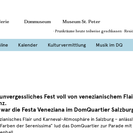
erie
Dommuseum
Museum St. Peter
· Prunkräume heute teilweise geschlossen · Res
line
Kalender
Kulturvermittlung
Musik im DQ
 unvergessliches Fest voll von venezianischem Fl
nz.
 war die Festa Veneziana im DomQuartier Salzbur
zianisches Flair und Karneval-Atmosphäre in Salzburg – anlässl
 Farben der Serenissima” lud das DomQuartier zur Parade mit
enball.