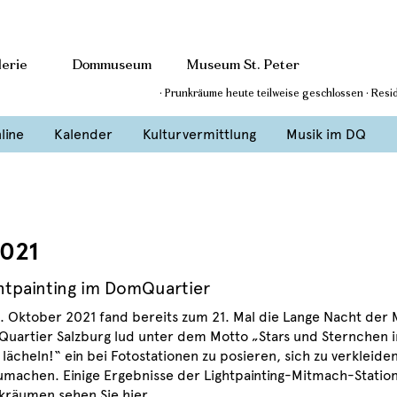
erie
Dommuseum
Museum St. Peter
· Prunkräume heute teilweise geschlossen · Res
line
Kalender
Kulturvermittlung
Musik im DQ
2021
htpainting im DomQuartier
. Oktober 2021 fand bereits zum 21. Mal die Lange Nacht der 
uartier Salzburg lud unter dem Motto „Stars und Sternchen 
 lächeln!“ ein bei Fotostationen zu posieren, sich zu verkleide
umachen. Einige Ergebnisse der Lightpainting-Mitmach-Station
kräumen sehen Sie hier.