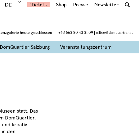
Tickets
Shop
Presse
Newsletter
DE
idenzgalerie heute geschlossen
+43 662 80 42 21 09
|
office@domquartier.at
DomQuartier Salzburg
Veranstaltungszentrum
Museen statt. Das
im DomQuartier.
n und kreativ
 in den