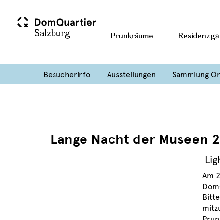
Prunkräume
Residenzgal
Besucherinfo
Ausstellungen
Sammlung On
Lange Nacht der Museen 
Lig
Am 2
DomQ
Bitte
mitz
Prun