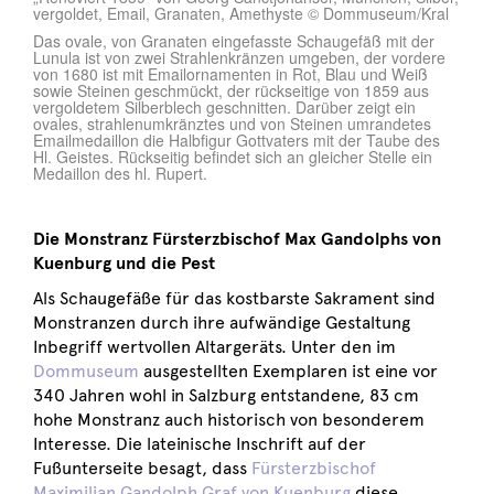
vergoldet, Email, Granaten, Amethyste © Dommuseum/Kral
Das ovale, von Granaten eingefasste Schaugefäß mit der
Lunula ist von zwei Strahlenkränzen umgeben, der vordere
von 1680 ist mit Emailornamenten in Rot, Blau und Weiß
sowie Steinen geschmückt, der rückseitige von 1859 aus
vergoldetem Silberblech geschnitten. Darüber zeigt ein
ovales, strahlenumkränztes und von Steinen umrandetes
Emailmedaillon die Halbfigur Gottvaters mit der Taube des
Hl. Geistes. Rückseitig befindet sich an gleicher Stelle ein
Medaillon des hl. Rupert.
Die Monstranz Fürsterzbischof Max Gandolphs von
Kuenburg und die Pest
Als Schaugefäße für das kostbarste Sakrament sind
Monstranzen durch ihre aufwändige Gestaltung
Inbegriff wertvollen Altargeräts. Unter den im
Dommuseum
ausgestellten Exemplaren ist eine vor
340 Jahren wohl in Salzburg entstandene, 83 cm
hohe Monstranz auch historisch von besonderem
Interesse. Die lateinische Inschrift auf der
Fußunterseite besagt, dass
Fürsterzbischof
Maximilian Gandolph Graf von Kuenburg
diese