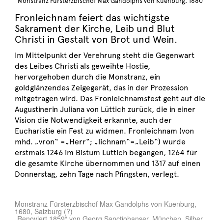
Monstranz Fürsterzbischof Max Gandolphs von Kuenburg, 1680
Fronleichnam feiert das wichtigste
Sakrament der Kirche, Leib und Blut
Christi in Gestalt von Brot und Wein.
Im Mittelpunkt der Verehrung steht die Gegenwart
des Leibes Christi als geweihte Hostie,
hervorgehoben durch die Monstranz, ein
goldglänzendes Zeigegerät, das in der Prozession
mitgetragen wird. Das Fronleichnamsfest geht auf die
Augustinerin Juliana von Lüttich zurück, die in einer
Vision die Notwendigkeit erkannte, auch der
Eucharistie ein Fest zu widmen. Fronleichnam (von
mhd. „vron“ =„Herr“; „lichnam“=„Leib“) wurde
erstmals 1246 im Bistum Lüttich begangen, 1264 für
die gesamte Kirche übernommen und 1317 auf einen
Donnerstag, zehn Tage nach Pfingsten, verlegt.
Monstranz Fürsterzbischof Max Gandolphs von Kuenburg,
1680, Salzburg (?)
„Renoviert 1859“ von Georg Sanctjohanser, München, Silber,