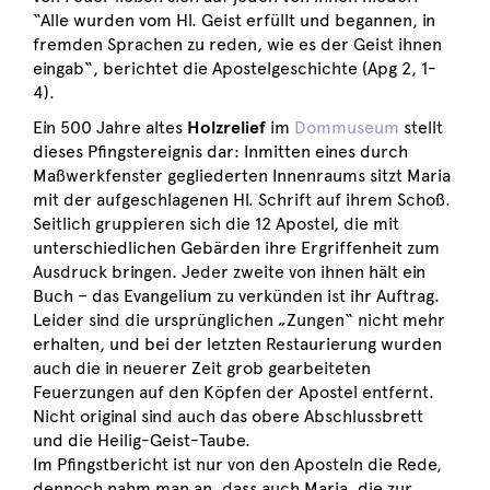
“Alle wurden vom Hl. Geist erfüllt und begannen, in
fremden Sprachen zu reden, wie es der Geist ihnen
eingab“, berichtet die Apostelgeschichte (Apg 2, 1-
4).
Ein 500 Jahre altes
Holzrelief
im
Dommuseum
stellt
dieses Pfingstereignis dar: Inmitten eines durch
Maßwerkfenster gegliederten Innenraums sitzt Maria
mit der aufgeschlagenen Hl. Schrift auf ihrem Schoß.
Seitlich gruppieren sich die 12 Apostel, die mit
unterschiedlichen Gebärden ihre Ergriffenheit zum
Ausdruck bringen. Jeder zweite von ihnen hält ein
Buch – das Evangelium zu verkünden ist ihr Auftrag.
Leider sind die ursprünglichen „Zungen“ nicht mehr
erhalten, und bei der letzten Restaurierung wurden
auch die in neuerer Zeit grob gearbeiteten
Feuerzungen auf den Köpfen der Apostel entfernt.
Nicht original sind auch das obere Abschlussbrett
und die Heilig-Geist-Taube.
Im Pfingstbericht ist nur von den Aposteln die Rede,
dennoch nahm man an, dass auch Maria, die zur