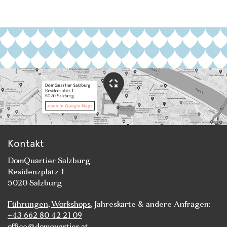
Kontakt
DomQuartier Salzburg
Residenzplatz 1
5020 Salzburg
Führungen
,
Workshops
, Jahreskarte & andere Anfragen:
+43 662 80 42 21 09
office@domquartier.at