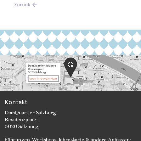
Zurück
Kontakt
DomQuartier Salzburg
Residenzplatz 1
5020 Salzburg
Führungen
,
Workshops
, Jahreskarte & andere Anfragen: