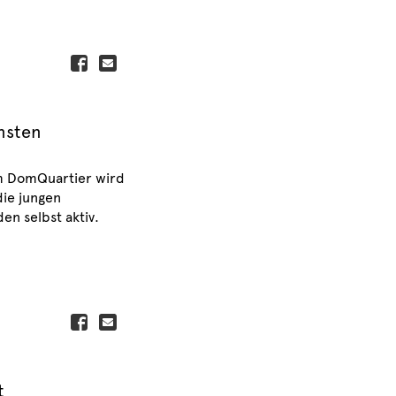
insten
Im DomQuartier wird
die jungen
n selbst aktiv.
t