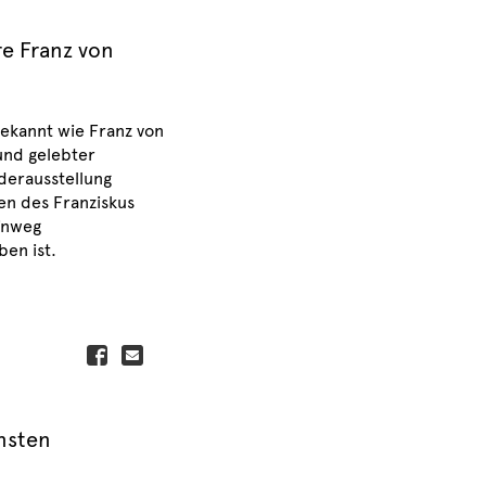
e Franz von
bekannt wie Franz von
und gelebter
derausstellung
en des Franziskus
inweg
en ist.
insten