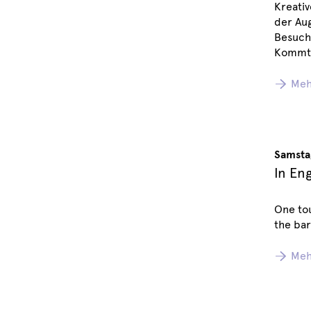
Kreativ
der Aug
Besuch
Kommt 
Meh
Samsta
In En
One tou
the bar
Meh