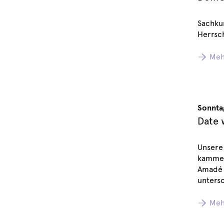
Sachku
Herrsch
Meh
Sonnta
Date 
Unsere
kammer
Amadé 
untersc
Meh