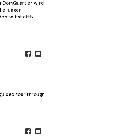
Im DomQuartier wird
die jungen
n selbst aktiv.
 guided tour through