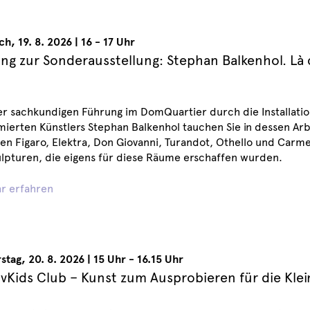
ch
,
19. 8. 2026
|
16 - 17 Uhr
ng zur Sonderausstellung: Stephan Balkenhol. Là 
er sachkundigen Führung im DomQuartier durch die Installation
erten Künstlers Stephan Balkenhol tauchen Sie in dessen Arb
n Figaro, Elektra, Don Giovanni, Turandot, Othello und Carme
lpturen, die eigens für diese Räume erschaffen wurden.
r erfahren
stag
,
20. 8. 2026
|
15 Uhr - 16.15 Uhr
ivKids Club – Kunst zum Ausprobieren für die Kle