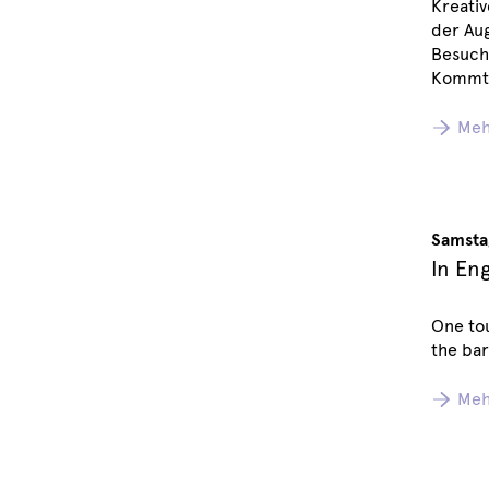
Kreativ
der Aug
Besuch
Kommt 
Meh
Samsta
In En
One tou
the bar
Meh