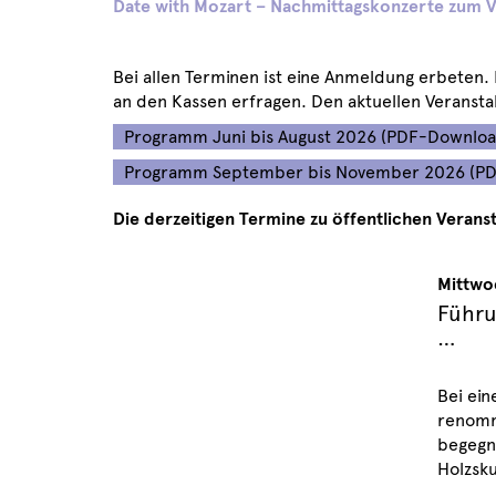
Date with Mozart
–
Nachmittagskonzerte zum V
Bei allen Terminen ist eine Anmeldung erbeten.
an den Kassen erfragen. Den aktuellen Veransta
Programm Juni bis August 2026 (PDF-Downloa
Programm September bis November 2026 (P
Die derzeitigen Termine zu öffentlichen Verans
Mittwo
Führu
…
Bei ein
renommi
begegne
Holzsku