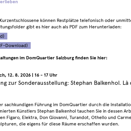
erlieben
 Kurzentschlossene können Restplätze telefonisch oder unmit
ltungsfolder gibt es hier auch als PDF zum Herunterladen:
d)
DF-Download)
taltungen im DomQuartier Salzburg finden Sie hier:
ch
,
12. 8. 2026
|
16 - 17 Uhr
ng zur Sonderausstellung: Stephan Balkenhol. Là 
er sachkundigen Führung im DomQuartier durch die Installation
erten Künstlers Stephan Balkenhol tauchen Sie in dessen Arb
n Figaro, Elektra, Don Giovanni, Turandot, Othello und Carme
lpturen, die eigens für diese Räume erschaffen wurden.