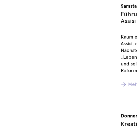
Samsta
Führu
Assisi
Kaum ei
Assisi,
Nächst
„Lebens
und sei
Reformb
Meh
Donner
Kreat