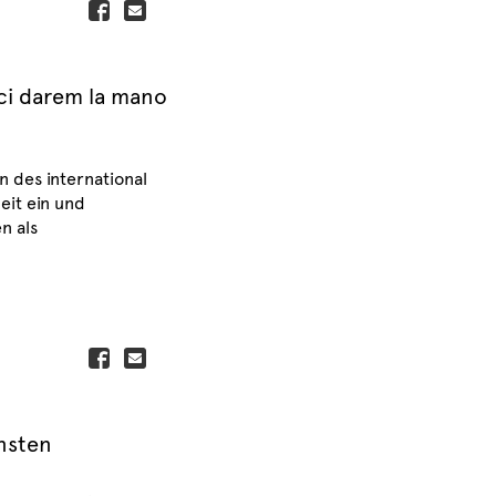
ci darem la mano
 des international
eit ein und
n als
insten