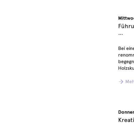
Mittwo
Führu
…
Bei ein
renommi
begegne
Holzsku
Meh
Donner
Kreat