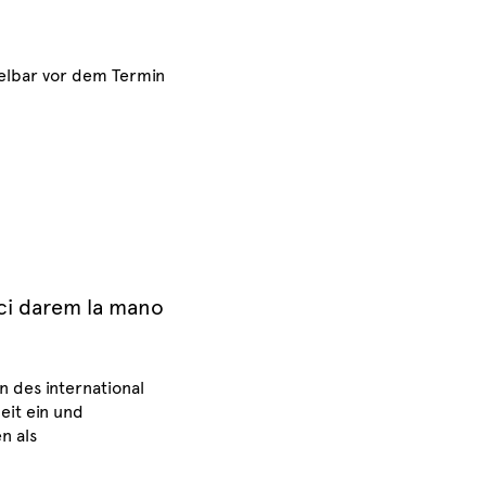
telbar vor dem Termin
ci darem la mano
 des international
eit ein und
n als