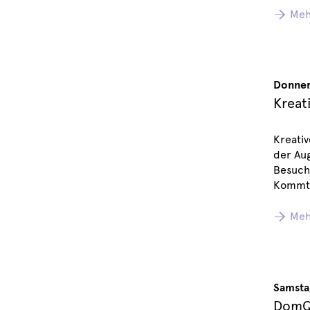
Meh
Donner
Kreat
Kreativ
der Aug
Besuch
Kommt 
Meh
Samsta
DomQu