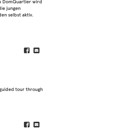
Im DomQuartier wird
die jungen
n selbst aktiv.
 guided tour through