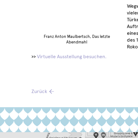
Wegwe
viel
Türke
Auft
eine
Franz Anton Maulbertsch, Das letzte
des 
Abendmahl
Roko
>>
Virtuelle Ausstellung besuchen.
Zurück