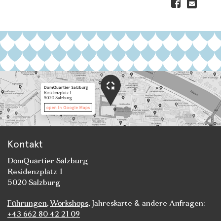
Kontakt
DomQuartier Salzburg
Residenzplatz 1
5020 Salzburg
Führungen
,
Workshops
, Jahreskarte & andere Anfragen:
+43 662 80 42 21 09