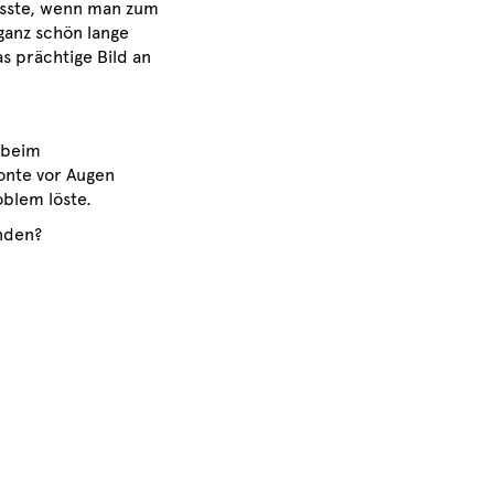
usste, wenn man zum
ganz schön lange
s prächtige Bild an
 beim
onte vor Augen
blem löste.
inden?