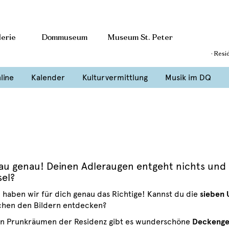
erie
Dommuseum
Museum St. Peter
· Resi
line
Kalender
Kulturvermittlung
Musik im DQ
au genau! Deinen Adleraugen entgeht nichts und 
sel?
 haben wir für dich genau das Richtige! Kannst du die
sieben 
chen den Bildern entdecken?
en Prunkräumen der Residenz gibt es wunderschöne
Deckeng