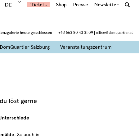
Tickets
Shop
Presse
Newsletter
DE
denzgalerie heute geschlossen
+43 662 80 42 21 09
|
office@domquartier.at
DomQuartier Salzburg
Veranstaltungszentrum
du löst gerne
Unterschiede
emälde
. So auch in