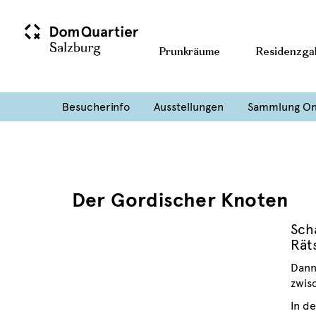
Prunkräume
Residenzgal
Besucherinfo
Ausstellungen
Sammlung On
Der Gordischer Knoten
Sch
Rät
Dann
zwis
In d