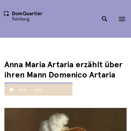
Tog
nav
Anna Maria Artaria erzählt über
ihren Mann Domenico Artaria
Audio
00:00
00:00
Player