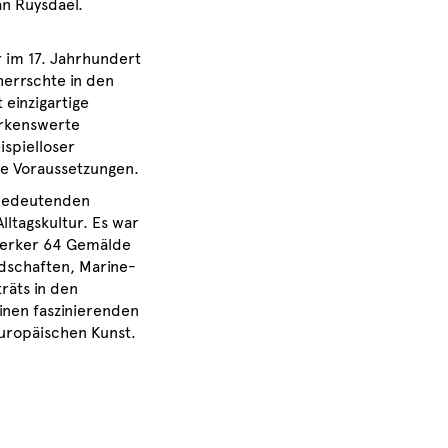
an Ruysdael.
r im 17. Jahrhundert
herrschte in den
 einzigartige
merkenswerte
ispielloser
ie Voraussetzungen.
 bedeutenden
ltagskultur. Es war
werker 64 Gemälde
ndschaften, Marine-
räts in den
inen faszinierenden
europäischen Kunst.