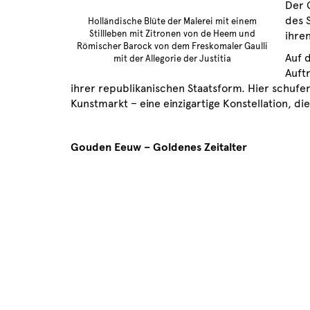
Der 
des 
Holländische Blüte der Malerei mit einem
Stillleben mit Zitronen von de Heem und
ihre
Römischer Barock von dem Freskomaler Gaulli
Auf d
mit der Allegorie der Justitia
Auft
ihrer republikanischen Staatsform. Hier schufe
Kunstmarkt – eine einzigartige Konstellation, di
Gouden Eeuw – Goldenes Zeitalter