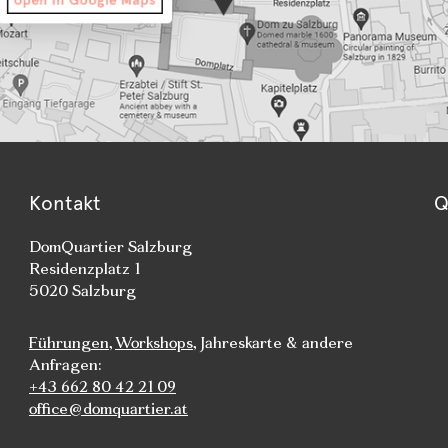
Kontakt
Q
DomQuartier Salzburg
Residenzplatz 1
5020 Salzburg
Führungen
,
Workshops
, Jahreskarte & andere
Anfragen:
+43 662 80 42 21 09
office@domquartier.at