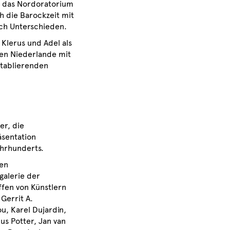
n das Nordoratorium
h die Barockzeit mit
uch Unterschieden.
 Klerus und Adel als
hen Niederlande mit
etablierenden
er, die
äsentation
ahrhunderts.
nen
alerie der
fen von Künstlern
 Gerrit A.
, Karel Dujardin,
us Potter, Jan van