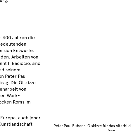
urg.
or 400 Jahren die
 bedeutenden
 sich Entwürfe,
rden. Arbeiten von
nnt Il Baciccio, sind
und seinem
on Peter Paul
rag. Die Ölskizze
enarbeit von
ten Werk-
rocken Roms im
 Europa, auch jener
 Kunstlandschaft
Peter Paul Rubens, Ölskizze für das Altarbild 