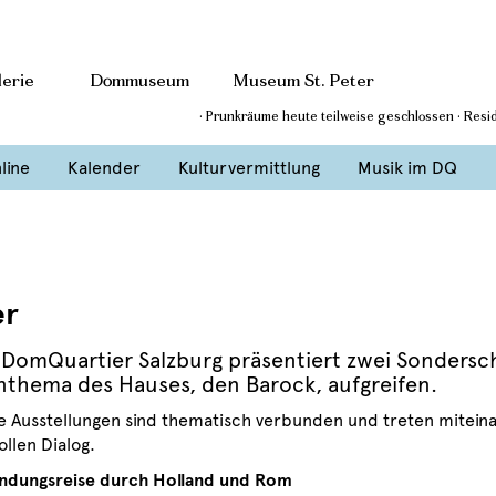
erie
Dommuseum
Museum St. Peter
· Prunkräume heute teilweise geschlossen · Res
line
Kalender
Kulturvermittlung
Musik im DQ
er
 DomQuartier Salzburg präsentiert zwei Sondersc
nthema des Hauses, den Barock, aufgreifen.
e Ausstellungen sind thematisch verbunden und treten miteina
ollen Dialog.
ndungsreise durch Holland und Rom