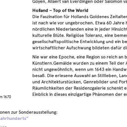
Goyen, Allaert van Everdingen oder Salomon v
Holland – Top of the World
Die Faszination für Hollands Goldenes Zeitalte
ist nach wie vor ungebrochen. Etwa 60 Jahre 
nördlichen Niederlanden eine in jeder Hinsicht
kulturelle Blüte. Religiöse Toleranz, eine be
gesellschaftspolitische Entwicklung und ein be
wirtschaftlicher Aufschwung bildeten dafür d
Nie war eine Epoche, eine Region so reich an
Künstlern.Gemälde wurden zu einem Teil der Al
nicht ungewöhnlich, wenn um 1643 ein Hand
besaß. Die erlesene Auswahl an Stillleben, La
und Architekturstücken, Genrebilder und Port
Räumlichkeiten der Residenzgalerie schenkt e
Einblick in dieses einzigartige Phänomen der 
um 1670
onen zur Sonderausstellung:
 Jahrhunderts”