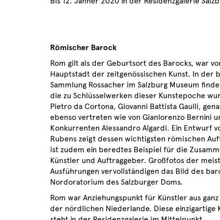
Bis 12. Jänner 2020 in der Residenzgalerie Salzb
Römischer Barock
Rom gilt als der Geburtsort des Barocks, war v
Hauptstadt der zeitgenössischen Kunst. In der
Sammlung Rossacher im Salzburg Museum finden
die zu Schlüsselwerken dieser Kunstepoche wu
Pietro da Cortona, Giovanni Battista Gaulli, gena
ebenso vertreten wie von Gianlorenzo Bernini 
Konkurrenten Alessandro Algardi. Ein Entwurf v
Rubens zeigt dessen wichtigsten römischen Auft
ist zudem ein beredtes Beispiel für die Zusamm
Künstler und Auftraggeber. Großfotos der meis
Ausführungen vervollständigen das Bild des ba
Nordoratorium des Salzburger Doms.
Rom war Anziehungspunkt für Künstler aus ganz
der nördlichen Niederlande. Diese einzigartige
steht in der Residenzgalerie im Mittelpunkt.