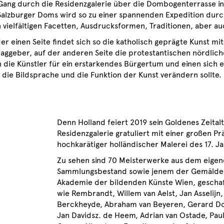
Gang durch die Residenzgalerie über die Dombogenterrasse i
Salzburger Doms wird so zu einer spannenden Expedition durc
n vielfältigen Facetten, Ausdrucksformen, Traditionen, aber a
er einen Seite findet sich so die katholisch geprägte Kunst mit
raggeber, auf der anderen Seite die protestantischen nördlic
n die Künstler für ein erstarkendes Bürgertum und einen sich 
e die Bildsprache und die Funktion der Kunst verändern sollte.
Denn Holland feiert 2019 sein Goldenes Zeitalt
Residenzgalerie gratuliert mit einer großen Pr
hochkarätiger holländischer Malerei des 17. J
Zu sehen sind 70 Meisterwerke aus dem eige
Sammlungsbestand sowie jenem der Gemäldeg
Akademie der bildenden Künste Wien, geschaf
wie Rembrandt, Willem van Aelst, Jan Asselijn,
Berckheyde, Abraham van Beyeren, Gerard Dou
Jan Davidsz. de Heem, Adrian van Ostade, Paul