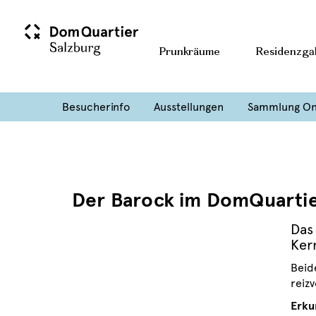
Prunkräume
Residenzgal
Besucherinfo
Ausstellungen
Sammlung On
Der Barock im DomQuarti
Das
Ker
Beid
reizv
Erku