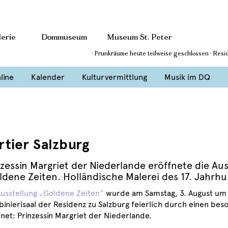
erie
Dommuseum
Museum St. Peter
· Prunkräume heute teilweise geschlossen · Res
line
Kalender
Kulturvermittlung
Musik im DQ
tier Salzburg
nzessin Margriet der Niederlande eröffnete die Aus
ldene Zeiten. Holländische Malerei des 17. Jahrh
usstellung „Goldene Zeiten“
wurde am Samstag, 3. August um 
binierisaal der Residenz zu Salzburg feierlich durch einen be
fnet: Prinzessin Margriet der Niederlande.