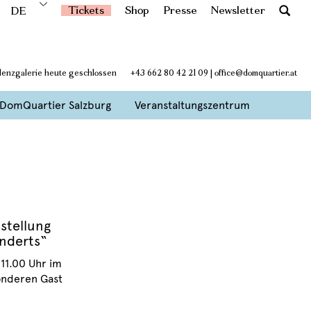
Tickets
Shop
Presse
Newsletter
DE
idenzgalerie heute geschlossen
+43 662 80 42 21 09
|
office@domquartier.at
DomQuartier Salzburg
Veranstaltungszentrum
stellung
underts“
11.00 Uhr im
sonderen Gast