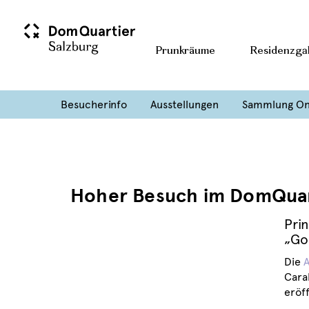
Prunkräume
Residenzgal
Besucherinfo
Ausstellungen
Sammlung On
Hoher Besuch im DomQuar
Pri
„Go
Die
A
Cara
eröf