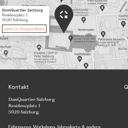
Kontakt
Q
DomQuartier Salzburg
Residenzplatz 1
5020 Salzburg
Führungen
,
Workshops
, Jahreskarte & andere