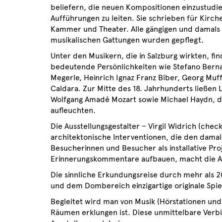
beliefern, die neuen Kompositionen einzustudi
Aufführungen zu leiten. Sie schrieben für Kirche,
Kammer und Theater. Alle gängigen und damal
musikalischen Gattungen wurden gepflegt.
Unter den Musikern, die in Salzburg wirkten, fin
bedeutende Persönlichkeiten wie Stefano Bern
Megerle, Heinrich Ignaz Franz Biber, Georg Muf
Caldara. Zur Mitte des 18. Jahrhunderts ließen
Wolfgang Amadé Mozart sowie Michael Haydn, d
aufleuchten.
Die Ausstellungsgestalter – Virgil Widrich (ch
architektonische Interventionen, die den dama
Besucherinnen und Besucher als installative Pr
Erinnerungskommentare aufbauen, macht die Au
Die sinnliche Erkundungsreise durch mehr als 
und dem Dombereich einzigartige originale Spiel
Begleitet wird man von Musik (Hörstationen und
Räumen erklungen ist. Diese unmittelbare Ver