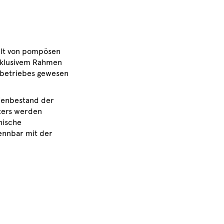
ählt von pompösen
exklusivem Rahmen
stbetriebes gewesen
lienbestand der
ters werden
nische
rennbar mit der