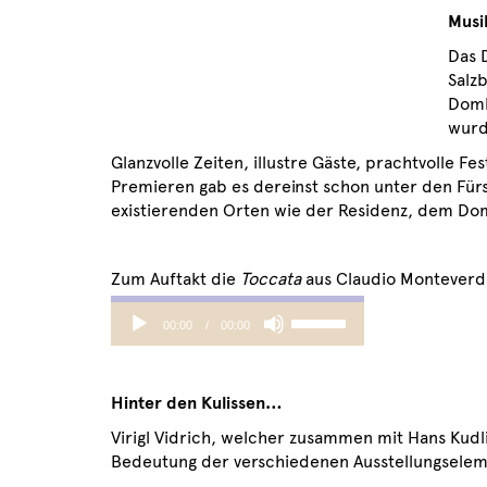
Musi
Das 
Salz
Domb
wurd
Glanzvolle Zeiten, illustre Gäste, prachtvolle F
Premieren gab es dereinst schon unter den Fürs
existierenden Orten wie der Residenz, dem Dom 
Zum Auftakt die
Toccata
aus Claudio Monteverd
Audio
Use
00:00
00:00
Player
Up/Down
Arrow
keys
Hinter den Kulissen…
to
increase
Virigl Vidrich, welcher zusammen mit Hans Kudli
or
Bedeutung der verschiedenen Ausstellungselem
decrease