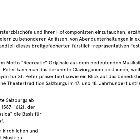
r Fürsterzbischöfe und ihrer Hofkomponisten einzutauchen, erz
 Feiern zu besonderen Anlässen, von Abendunterhaltungen in 
andteil dieses breitgefächerten fürstlich-repräsentativen Fe
dem Motto “Recreatio” Originale aus dem bedeutenden Musika
t. Peter kann man das berühmte Claviorganum bestaunen, wei
n für St. Peter präsentiert sowie ein Blick auf das benedikti
che Theatertradition Salzburgs im 17. und 18. Jahrhundert unt
te Salzburgs ab
 1587-1612), der
sica“ die Basis für
f.
m kirchlichen und
t Musik zu