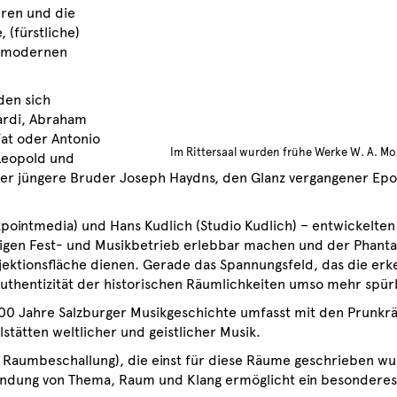
eren und die
 (fürstliche)
s modernen
den sich
ardi, Abraham
fat oder Antonio
Im Rittersaal wurden frühe Werke W. A. Mo
 Leopold und
er jüngere Bruder Joseph Haydns, den Glanz vergangener Ep
eckpointmedia) und Hans Kudlich (Studio Kudlich) – entwickelt
ligen Fest- und Musikbetrieb erlebbar machen und der Phanta
ojektionsfläche dienen. Gerade das Spannungsfeld, das die er
thentizität der historischen Räumlichkeiten umso mehr spür
200 Jahre Salzburger Musikgeschichte umfasst mit den Prunk
stätten weltlicher und geistlicher Musik.
 Raumbeschallung), die einst für diese Räume geschrieben wur
bindung von Thema, Raum und Klang ermöglicht ein besonderes