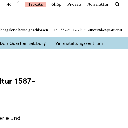
Tickets
Shop
Presse
Newsletter
DE
idenzgalerie heute geschlossen
+43 662 80 42 21 09
|
office@domquartier.at
DomQuartier Salzburg
Veranstaltungszentrum
ltur 1587-
erie und