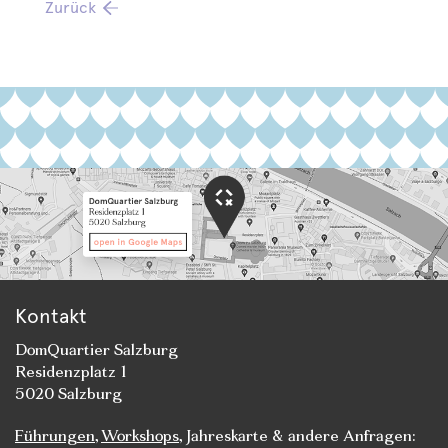
Zurück
Kontakt
DomQuartier Salzburg
Residenzplatz 1
5020 Salzburg
Führungen
,
Workshops
, Jahreskarte & andere Anfragen: