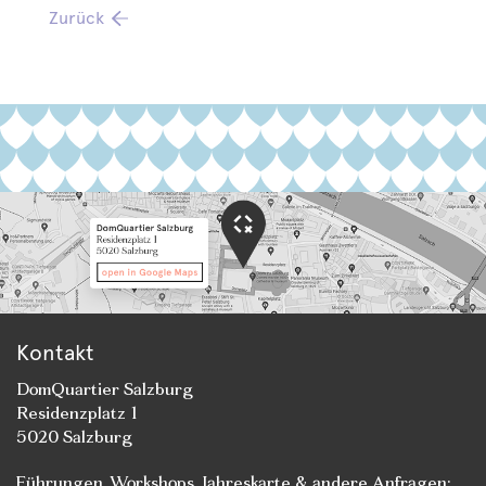
Zurück
Kontakt
DomQuartier Salzburg
Residenzplatz 1
5020 Salzburg
Führungen
,
Workshops
, Jahreskarte & andere Anfragen: