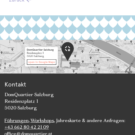
Kontakt
DomQuartier Salzburg
Residenzplatz 1
5020 Salzburg
Führungen
,
Workshops
, Jahreskarte & andere Anfragen:
+43 662 80 42 21 09
office@domquartier.at