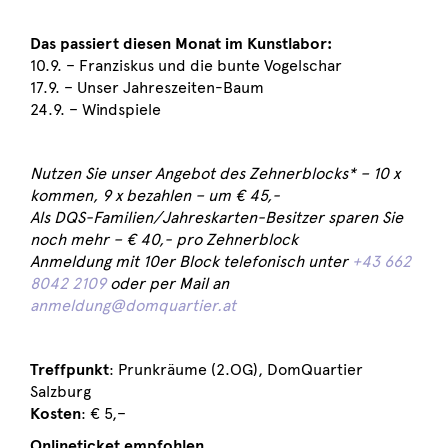
Das passiert diesen Monat im Kunstlabor:
10.9. – Franziskus und die bunte Vogelschar
17.9. – Unser Jahreszeiten-Baum
24.9. – Windspiele
Nutzen Sie unser Angebot des Zehnerblocks* – 10 x
kommen, 9 x bezahlen – um € 45,-
Als DQS-Familien/Jahreskarten-Besitzer sparen Sie
noch mehr – € 40,- pro Zehnerblock
Anmeldung mit 10er Block telefonisch unter
+43 662
8042 2109
oder per Mail an
anmeldung@domquartier.at
Treffpunkt
: Prunkräume (2.OG), DomQuartier
Salzburg
Kosten
: € 5,–
Onlineticket empfohlen